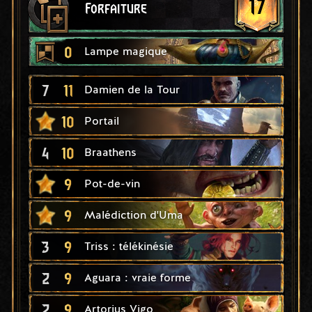
17
Forfaiture
0
Lampe magique
7
11
Damien de la Tour
10
Portail
4
10
Braathens
9
Pot-de-vin
9
Malédiction d'Uma
3
9
Triss : télékinésie
2
9
Aguara : vraie forme
2
9
Artorius Vigo