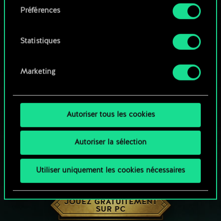
Préférences
Vous pouvez consulter tous les détails sur notre
utilisation des cookies et modifier vos
préférences dans le menu "Paramètres" ci-
Statistiques
dessous.
Marketing
Autoriser tous les cookies
Autoriser la sélection
Utiliser uniquement les cookies nécessaires
UNE PETITE PARTIE DE GWENT ?
JOUEZ GRATUITEMENT
SUR PC