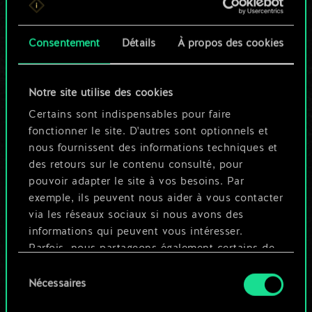
n'est qu'un jeu de
Consentement
Détails
À propos des cookies
cartes partagé.
Mais cela peut être
Notre site utilise des cookies
tellement plus !
Certains sont indispensables pour faire
fonctionner le site. D'autres sont optionnels et
nous fournissent des informations techniques et
Nommer ce jeu et créer un guide
des retours sur le contenu consulté, pour
pouvoir adapter le site à vos besoins. Par
exemple, ils peuvent nous aider à vous contacter
Modifier le jeu
via les réseaux sociaux si nous avons des
informations qui peuvent vous intéresser.
OU
Parfois, nous partageons également certains de
nos cookies avec nos partenaires. Cependant,
Sélection
ces cookies optionnels ne seront appliqués
Nécessaires
du
Parcourir les jeux de la communauté
qu'avec votre permission.
consentement