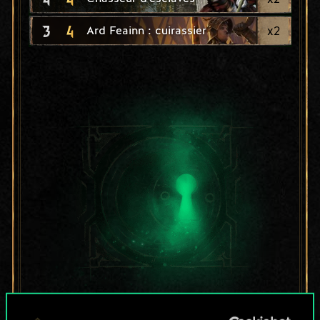
3
4
x
2
Ard Feainn : cuirassier
Pour l'instant, ce