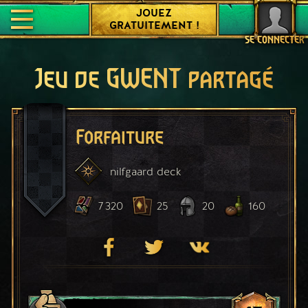
JOUEZ
GRATUITEMENT !
SE CONNECTER
Jeu de GWENT partagé
Forfaiture
nilfgaard
deck
7 320
25
20
160