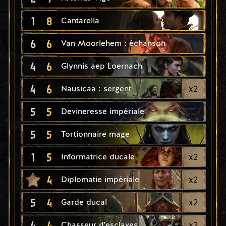
1
8
Cantarella
6
6
Van Moorlehem : échanson
4
6
Glynnis aep Loernach
4
6
x
2
Nausicaa : sergent
5
5
Devineresse impériale
5
5
Tortionnaire mage
1
5
x
2
Informatrice ducale
4
x
2
Diplomatie impériale
5
4
x
2
Garde ducal
4
4
x
2
Chasseur d'esclaves