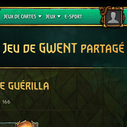
Crimson Curse
Guides de jeux
JEUX DE CARTES
JEUX
E-SPORT
Jeu de GWENT partagé
e guérilla
166