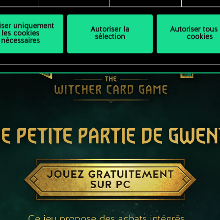
liser uniquement
Autoriser la
Autoriser tous 
les cookies
sélection
cookies
nécessaires
E PETITE PARTIE DE GWEN
JOUEZ GRATUITEMENT
SUR PC
Ce jeu propose des achats intégrés