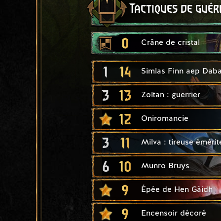
Tactiques de guér
0
Crâne de cristal
1
14
Simlas Finn aep Daba
3
13
Zoltan : guerrier
12
Oniromancie
3
11
Milva : tireuse émérit
6
10
Munro Bruys
9
Épée de Hen Gàidh
9
Encensoir décoré