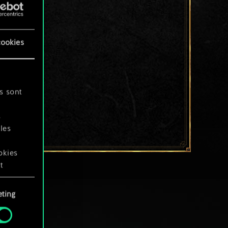
cookies
s sont
s
les
okies
t
ting
okies
.