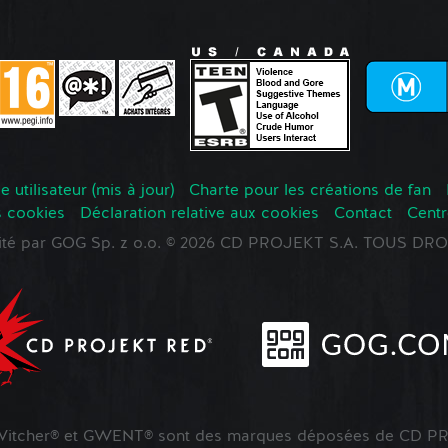
 utilisateur (mis à jour)
Charte pour les créations de fan
s cookies
Déclaration relative aux cookies
Contact
Centr
oité par GOG Sp. z o.o. © 2026 CD PROJEKT S.A. TOUS D
tcher® et GWENT® sont des marques déposées de CD PR