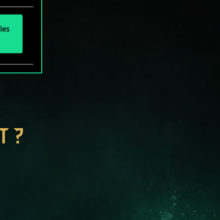
les
T ?