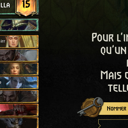
15
illa
Pour l'i
irr
qu'un
Mais 
e
tell
Nommer c