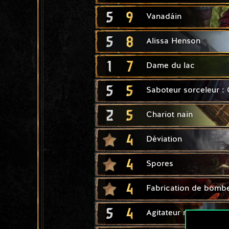
5
9
Vanadáin
5
8
Alissa Henson
1
7
Dame du lac
5
5
Saboteur sorceleur :
2
5
Chariot nain
4
Déviation
4
Spores
4
Fabrication de bomb
5
4
Agitateur nain