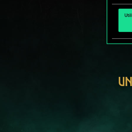
Uti
UN