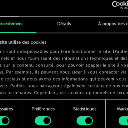
x
2
nsentement
Détails
À propos des 
site utilise des cookies
x
2
ns sont indispensables pour faire fonctionner le site. D'autre
nels et nous fournissent des informations techniques et des
s sur le contenu consulté, pour pouvoir adapter le site à vo
s. Par exemple, ils peuvent nous aider à vous contacter via 
ux sociaux si nous avons des informations qui peuvent vous
sser. Parfois, nous partageons également certains de nos co
nos partenaires. Cependant, ces cookies optionnels ne seron
qués qu'avec votre permission.
ssaires
Préférences
Statistiques
Marke
ouvez consulter tous les détails sur notre utilisation des co
ment
difier vos préférences dans le menu "Paramètres" ci-dessous