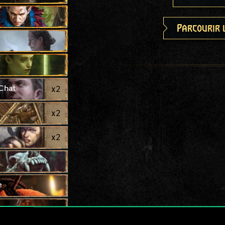
Parcourir 
 Chat
x
2
x
2
x
2
e