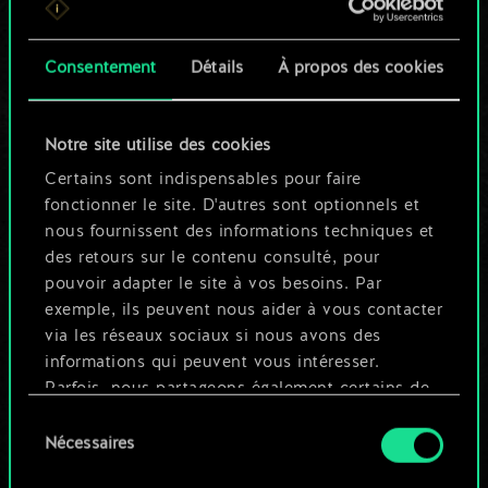
n'est qu'un jeu de
Consentement
Détails
À propos des cookies
cartes partagé.
Mais cela peut être
Notre site utilise des cookies
tellement plus !
Certains sont indispensables pour faire
fonctionner le site. D'autres sont optionnels et
nous fournissent des informations techniques et
Nommer ce jeu et créer un guide
des retours sur le contenu consulté, pour
pouvoir adapter le site à vos besoins. Par
exemple, ils peuvent nous aider à vous contacter
Modifier le jeu
via les réseaux sociaux si nous avons des
informations qui peuvent vous intéresser.
OU
Parfois, nous partageons également certains de
nos cookies avec nos partenaires. Cependant,
Sélection
ces cookies optionnels ne seront appliqués
Nécessaires
du
Parcourir les jeux de la communauté
qu'avec votre permission.
consentement