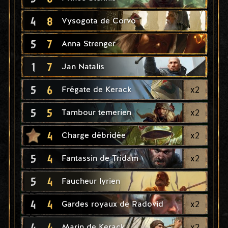
4
8
Vysogota de Corvo
5
7
Anna Strenger
1
7
Jan Natalis
5
6
x
2
Frégate de Kerack
5
5
x
2
Tambour temerien
4
x
2
Charge débridée
5
4
x
2
Fantassin de Tridam
5
4
Faucheur lyrien
4
4
x
2
Gardes royaux de Radovid
4
4
x
2
Marin de Kerack