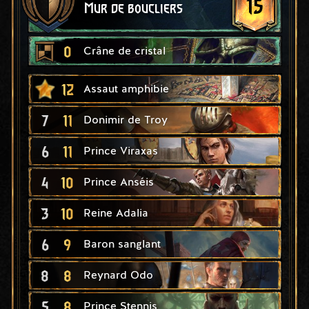
15
Mur de boucliers
0
Crâne de cristal
12
Assaut amphibie
7
11
Donimir de Troy
6
11
Prince Viraxas
4
10
Prince Anséis
3
10
Reine Adalia
6
9
Baron sanglant
8
8
Reynard Odo
5
8
Prince Stennis