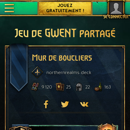
JOUEZ
GRATUITEMENT !
SE CONNECTER
Jeu de GWENT partagé
Mur de boucliers
northernrealms
deck
9 120
25
22
163