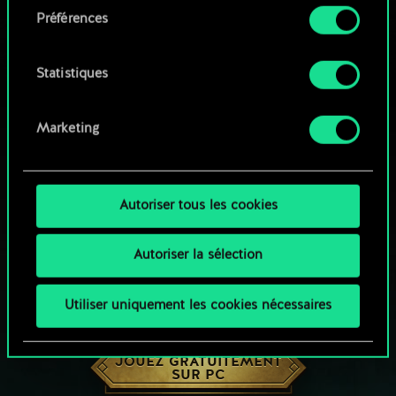
Préférences
Vous pouvez consulter tous les détails sur notre
utilisation des cookies et modifier vos
préférences dans le menu "Paramètres" ci-
Statistiques
dessous.
Marketing
Autoriser tous les cookies
Autoriser la sélection
Utiliser uniquement les cookies nécessaires
UNE PETITE PARTIE DE GWENT ?
JOUEZ GRATUITEMENT
SUR PC