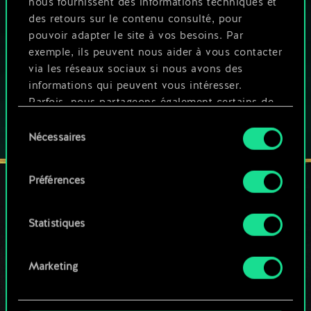
SUR PC
nous fournissent des informations techniques et
des retours sur le contenu consulté, pour
Ce jeu propose des achats intégrés
pouvoir adapter le site à vos besoins. Par
exemple, ils peuvent nous aider à vous contacter
JOUEZ AUSSI SUR :
via les réseaux sociaux si nous avons des
informations qui peuvent vous intéresser.
Parfois, nous partageons également certains de
nos cookies avec nos partenaires. Cependant,
Sélection
ces cookies optionnels ne seront appliqués
Nécessaires
du
qu'avec votre permission.
consentement
Préférences
Vous pouvez consulter tous les détails sur notre
utilisation des cookies et modifier vos
préférences dans le menu "Paramètres" ci-
RESTEZ CONNECTÉ(E)
Statistiques
dessous.
Marketing