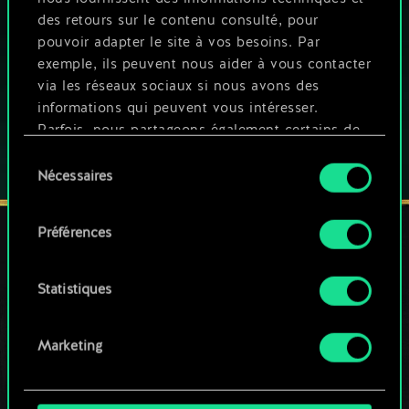
des retours sur le contenu consulté, pour
Ce jeu propose des achats intégrés
pouvoir adapter le site à vos besoins. Par
exemple, ils peuvent nous aider à vous contacter
JOUEZ AUSSI SUR :
via les réseaux sociaux si nous avons des
informations qui peuvent vous intéresser.
Parfois, nous partageons également certains de
nos cookies avec nos partenaires. Cependant,
Sélection
ces cookies optionnels ne seront appliqués
Nécessaires
du
qu'avec votre permission.
consentement
Préférences
Vous pouvez consulter tous les détails sur notre
utilisation des cookies et modifier vos
RESTEZ CONNECTÉ(E)
préférences dans le menu "Paramètres" ci-
Statistiques
dessous.
Marketing