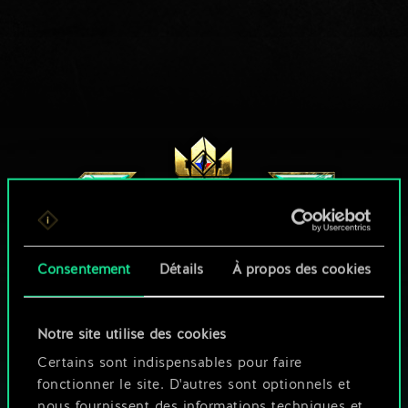
Consentement
Détails
À propos des cookies
Notre site utilise des cookies
UNE PETITE PARTIE DE GWENT ?
Certains sont indispensables pour faire
fonctionner le site. D'autres sont optionnels et
JOUEZ GRATUITEMENT
SUR PC
nous fournissent des informations techniques et