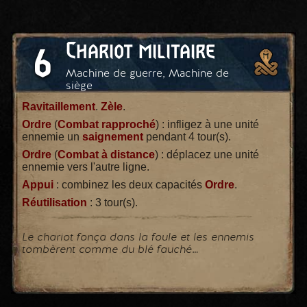
Chariot militaire
6
Machine de guerre, Machine de
siège
Ravitaillement
.
Zèle
.
Ordre
(
Combat rapproché
) : infligez à une unité
ennemie un
saignement
pendant 4 tour(s).
Ordre
(
Combat à distance
) : déplacez une unité
ennemie vers l'autre ligne.
Appui
: combinez les deux capacités
Ordre
.
Réutilisation
: 3 tour(s).
Le chariot fonça dans la foule et les ennemis
tombèrent comme du blé fauché…