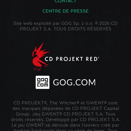
CONTACT
CENTRE DE PRESSE
Site web exploité par GOG Sp. z o.o. © 2026 CD
PROJEKT S.A. TOUS DROITS RÉSERVÉS
CD PROJEKT®, The Witcher® et GWENT® sont
des marques déposées de CD PROJEKT Capital
Group. Jeu GWENT© CD PROJEKT S.A. Tous
droits réservés. Développé par CD PROJEKT S.A.
Le jeu GWENT se déroule dans l'univers créé par