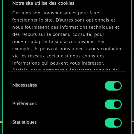
Notre site utilise des cookies
Certains sont indispensables pour faire
fonctionner le site. D'autres sont optionnels et
nous fournissent des informations techniques et
des retours sur le contenu consulté, pour
UNE PETITE PARTIE DE GWENT ?
pouvoir adapter le site à vos besoins. Par
JOUEZ GRATUITEMENT
exemple, ils peuvent nous aider à vous contacter
SUR PC
via les réseaux sociaux si nous avons des
informations qui peuvent vous intéresser.
Ce jeu propose des achats intégrés
Parfois, nous partageons également certains de
JOUEZ AUSSI SUR :
nos cookies avec nos partenaires. Cependant,
Sélection
ces cookies optionnels ne seront appliqués
Nécessaires
du
qu'avec votre permission.
consentement
Préférences
Vous pouvez consulter tous les détails sur notre
utilisation des cookies et modifier vos
préférences dans le menu "Paramètres" ci-
Statistiques
dessous.