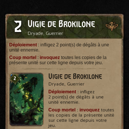
2
Vigie de Brokilone
Dryade, Guerrier
Déploiement
: infligez 2 point(s) de dégâts à une
unité ennemie.
Coup mortel
:
invoquez
toutes les copies de la
présente unité sur cette ligne depuis votre jeu.
Vigie de Brokilone
2
Dryade, Guerrier
Déploiement
: infligez
2 point(s) de dégâts à une
unité ennemie.
Coup mortel
invoquez
:
toutes
les copies de la présente unité
sur cette ligne depuis votre
jeu.