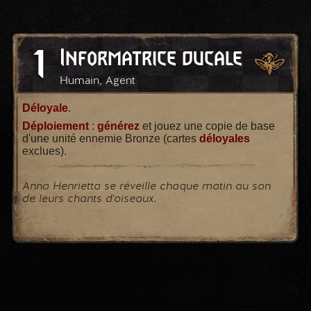
1
Informatrice ducale
Humain, Agent
Déloyale
.
Déploiement
:
générez
et jouez une copie de base
d'une unité ennemie Bronze (cartes
déloyales
exclues).
Anna Henrietta se réveille chaque matin au son
de leurs chants d'oiseaux.