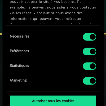
pouvoir adapter le site à vos besoins. Par
exemple, ils peuvent nous aider à vous contacter
via les réseaux sociaux si nous avons des
informations qui peuvent vous intéresser.
Parfois, nous partageons également certains de
nos cookies avec nos partenaires. Cependant,
Sélection
ces cookies optionnels ne seront appliqués
Nécessaires
du
qu'avec votre permission.
consentement
Préférences
Vous pouvez consulter tous les détails sur notre
RESTEZ CONNECTÉ(E)
utilisation des cookies et modifier vos
préférences dans le menu "Paramètres" ci-
Statistiques
dessous.
Marketing
Autoriser tous les cookies