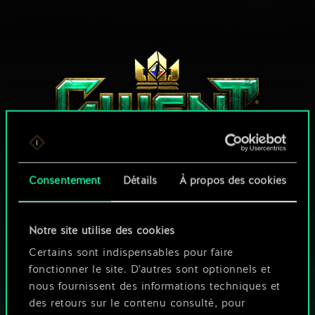
Consentement
Détails
À propos des cookies
UNE PETITE PARTIE DE GWENT ?
Notre site utilise des cookies
JOUEZ GRATUITEMENT
Certains sont indispensables pour faire
SUR PC
fonctionner le site. D'autres sont optionnels et
Ce jeu propose des achats intégrés
nous fournissent des informations techniques et
des retours sur le contenu consulté, pour
JOUEZ AUSSI SUR :