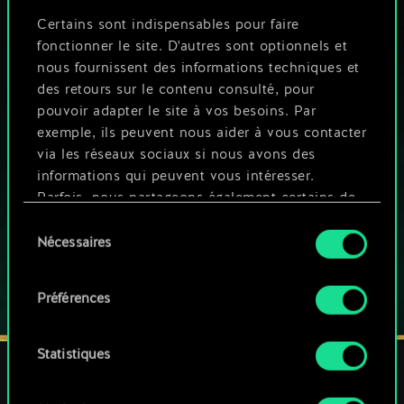
Certains sont indispensables pour faire
fonctionner le site. D'autres sont optionnels et
nous fournissent des informations techniques et
UNE PETITE PARTIE DE GWENT ?
des retours sur le contenu consulté, pour
pouvoir adapter le site à vos besoins. Par
JOUEZ GRATUITEMENT
SUR PC
exemple, ils peuvent nous aider à vous contacter
via les réseaux sociaux si nous avons des
Ce jeu propose des achats intégrés
informations qui peuvent vous intéresser.
Parfois, nous partageons également certains de
JOUEZ AUSSI SUR :
nos cookies avec nos partenaires. Cependant,
Sélection
ces cookies optionnels ne seront appliqués
Nécessaires
du
qu'avec votre permission.
consentement
Préférences
Vous pouvez consulter tous les détails sur notre
utilisation des cookies et modifier vos
préférences dans le menu "Paramètres" ci-
Statistiques
dessous.