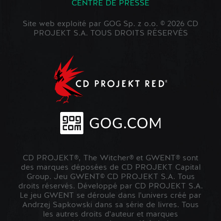
CENTRE DE PRESSE
Site web exploité par GOG Sp. z o.o. © 2026 CD
PROJEKT S.A. TOUS DROITS RÉSERVÉS
CD PROJEKT®, The Witcher® et GWENT® sont
des marques déposées de CD PROJEKT Capital
Group. Jeu GWENT© CD PROJEKT S.A. Tous
droits réservés. Développé par CD PROJEKT S.A.
Le jeu GWENT se déroule dans l'univers créé par
Andrzej Sapkowski dans sa série de livres. Tous
les autres droits d'auteur et marques