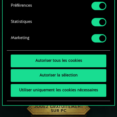
Préférences
Vous pouvez consulter tous les détails sur notre
utilisation des cookies et modifier vos
préférences dans le menu "Paramètres" ci-
Statistiques
dessous.
Marketing
Autoriser tous les cookies
Autoriser la sélection
Utiliser uniquement les cookies nécessaires
UNE PETITE PARTIE DE GWENT ?
JOUEZ GRATUITEMENT
SUR PC