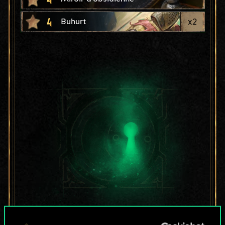
4
x
2
Buhurt
Pour l'instant, ce