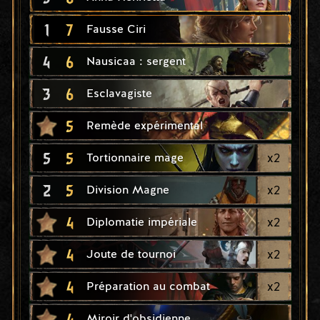
1
7
Fausse Ciri
4
6
Nausicaa : sergent
3
6
Esclavagiste
5
Remède expérimental
5
5
x
2
Tortionnaire mage
2
5
x
2
Division Magne
4
x
2
Diplomatie impériale
4
x
2
Joute de tournoi
4
x
2
Préparation au combat
4
Miroir d'obsidienne