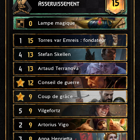
15
Asservissement
0
Lampe magique
1
15
Torres var Emreis : fondateur
4
13
Stefan Skellen
4
13
Artaud Terranova
12
Conseil de guerre
9
Coup de grâce
5
9
Vilgefortz
2
9
Artorius Vigo
3
8
Anna Henrietta