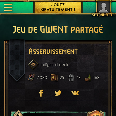
JOUEZ
GRATUITEMENT !
SE CONNECTER
Jeu de GWENT partagé
Asservissement
nilfgaard
deck
7 080
25
13
168