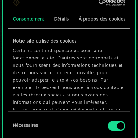
n'est qu'un jeu de
Consentement
Détails
À propos des cookies
cartes partagé.
Mais cela peut être
Notre site utilise des cookies
tellement plus !
Certains sont indispensables pour faire
fonctionner le site. D'autres sont optionnels et
nous fournissent des informations techniques et
Nommer ce jeu et créer un guide
des retours sur le contenu consulté, pour
pouvoir adapter le site à vos besoins. Par
exemple, ils peuvent nous aider à vous contacter
Modifier le jeu
via les réseaux sociaux si nous avons des
informations qui peuvent vous intéresser.
OU
Parfois, nous partageons également certains de
nos cookies avec nos partenaires. Cependant,
Sélection
ces cookies optionnels ne seront appliqués
Nécessaires
du
Parcourir les jeux de la communauté
qu'avec votre permission.
consentement