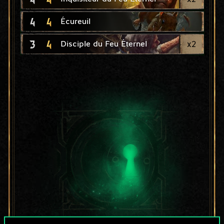
4
4
Écureuil
3
4
x
2
Disciple du Feu Éternel