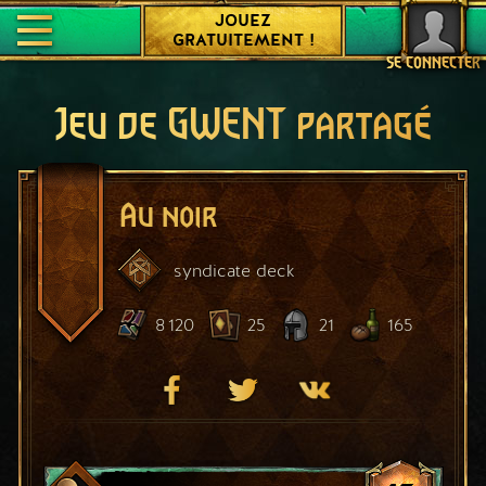
JOUEZ
GRATUITEMENT !
SE CONNECTER
Jeu de GWENT partagé
Au noir
syndicate
deck
8 120
25
21
165