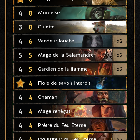
4
8
Moreelse
3
8
Culotte
4
6
x
2
Vendeur louche
5
5
x
2
Mage de la Salamandre
4
5
x
2
Gardien de la flamme
4
Fiole de savoir interdit
4
4
Chaman
4
4
Mage renégat
4
4
Prêtre du Feu Éternel
4
4
x
2
Inquisiteur du Feu Éternel