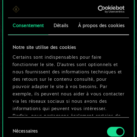
Pour l'instant, ce
n'est qu'un jeu de
Consentement
Détails
À propos des cookies
cartes partagé.
Notre site utilise des cookies
Mais cela peut être
Certains sont indispensables pour faire
tellement plus !
fonctionner le site. D'autres sont optionnels et
nous fournissent des informations techniques et
des retours sur le contenu consulté, pour
Nommer ce jeu et créer un guide
pouvoir adapter le site à vos besoins. Par
exemple, ils peuvent nous aider à vous contacter
via les réseaux sociaux si nous avons des
Modifier le jeu
informations qui peuvent vous intéresser.
Parfois, nous partageons également certains de
OU
nos cookies avec nos partenaires. Cependant,
Sélection
ces cookies optionnels ne seront appliqués
Nécessaires
du