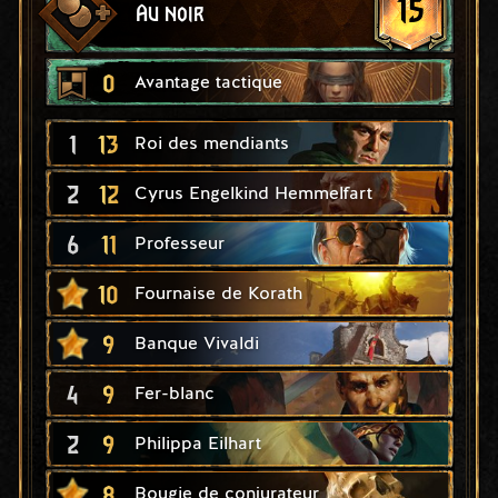
15
Au noir
0
Avantage tactique
1
13
Roi des mendiants
2
12
Cyrus Engelkind Hemmelfart
6
11
Professeur
10
Fournaise de Korath
9
Banque Vivaldi
4
9
Fer-blanc
2
9
Philippa Eilhart
8
Bougie de conjurateur