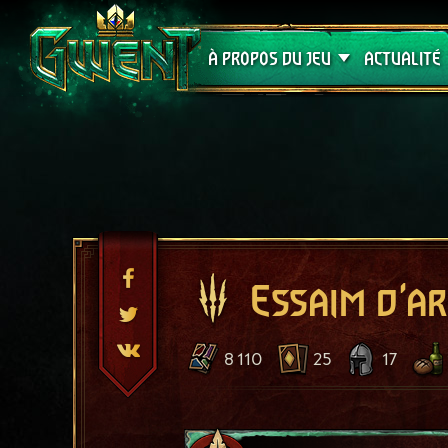
Assistance
À PROPOS DU JEU
ACTUALITÉ
Essaim d'a
8 110
25
17