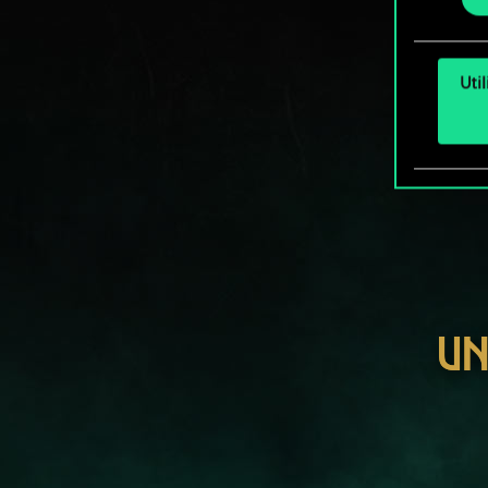
Uti
UN