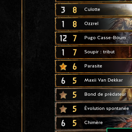
3
8
Culotte
1
8
Ozzrel
12
7
Pugo Casse-Boum
1
7
Soupir : tribut
6
Parasite
6
5
Maxii Van Dekkar
5
Bond de prédateur
5
Évolution spontanée
6
5
Chimère