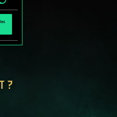
les
T ?