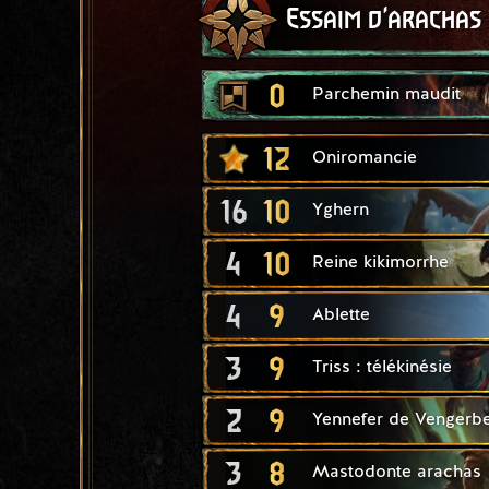
Essaim d'arachas
0
Parchemin maudit
12
Oniromancie
16
10
Yghern
4
10
Reine kikimorrhe
4
9
Ablette
3
9
Triss : télékinésie
2
9
Yennefer de Vengerb
3
8
Mastodonte arachas