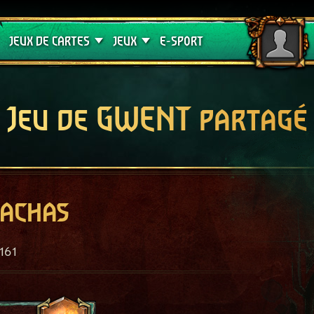
Crimson Curse
Guides de jeux
JEUX DE CARTES
JEUX
E-SPORT
Jeu de GWENT partagé
rachas
161