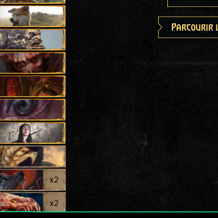
Parcourir 
x
2
x
2