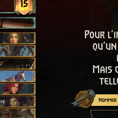
15
Pour l'i
qu'un
Mais 
tell
Nommer c
erg