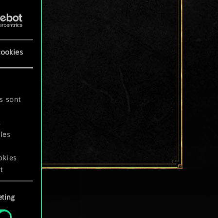
cookies
s sont
s
les
okies
t
ting
okies
.