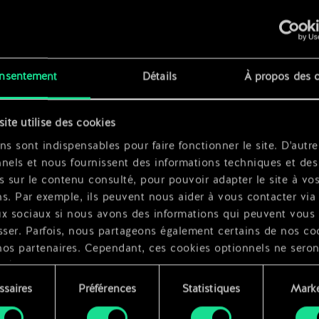
x
2
nsentement
Détails
À propos des 
x
2
site utilise des cookies
ns sont indispensables pour faire fonctionner le site. D'autre
me
nels et nous fournissent des informations techniques et des
s sur le contenu consulté, pour pouvoir adapter le site à vo
s. Par exemple, ils peuvent nous aider à vous contacter via 
ux sociaux si nous avons des informations qui peuvent vous
sser. Parfois, nous partageons également certains de nos co
nos partenaires. Cependant, ces cookies optionnels ne seron
qués qu'avec votre permission.
ssaires
Préférences
Statistiques
Marke
ouvez consulter tous les détails sur notre utilisation des co
ment
difier vos préférences dans le menu "Paramètres" ci-dessous