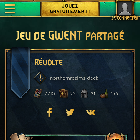
JOUEZ
GRATUITEMENT !
SE CONNECTER
Jeu de GWENT partagé
Révolte
northernrealms
deck
7 710
25
21
156