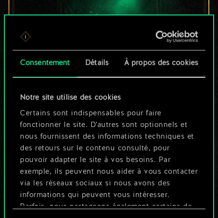
Pour l'instant, ce
Consentement
Détails
À propos des cookies
n'est qu'un jeu de
Notre site utilise des cookies
cartes partagé.
Certains sont indispensables pour faire
Mais cela peut être
fonctionner le site. D'autres sont optionnels et
nous fournissent des informations techniques et
tellement plus !
des retours sur le contenu consulté, pour
pouvoir adapter le site à vos besoins. Par
exemple, ils peuvent nous aider à vous contacter
Nommer ce jeu et créer un guide
via les réseaux sociaux si nous avons des
informations qui peuvent vous intéresser.
Parfois, nous partageons également certains de
Modifier le jeu