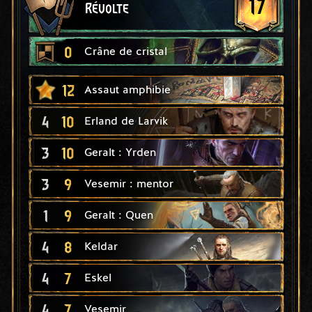
17
Révolte
0
Crâne de cristal
12
Assaut amphibie
4
10
Erland de Larvik
3
10
Geralt : Yrden
3
9
Vesemir : mentor
1
9
Geralt : Quen
4
8
Keldar
4
7
Eskel
4
7
Vesemir