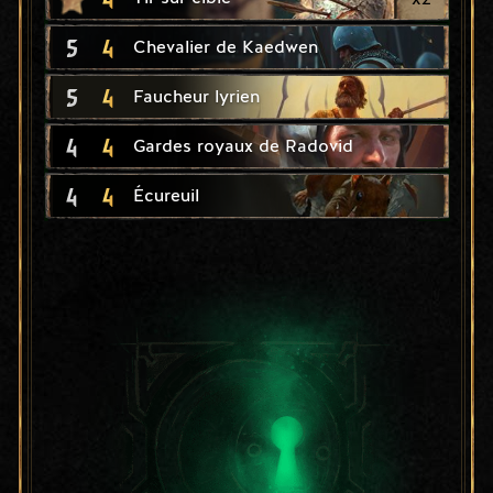
5
4
Chevalier de Kaedwen
5
4
Faucheur lyrien
4
4
Gardes royaux de Radovid
4
4
Écureuil