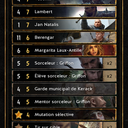
4
7
Lambert
1
7
Jan Natalis
11
6
Berengar
6
6
Margarita Laux-Antille
5
5
x
2
Sorceleur : Griffon
5
5
x
2
Élève sorceleur : Griffon
4
5
Garde municipal de Kerack
4
5
Mentor sorceleur : Griffon
4
Mutation sélective
4
x
2
Tir sur cible