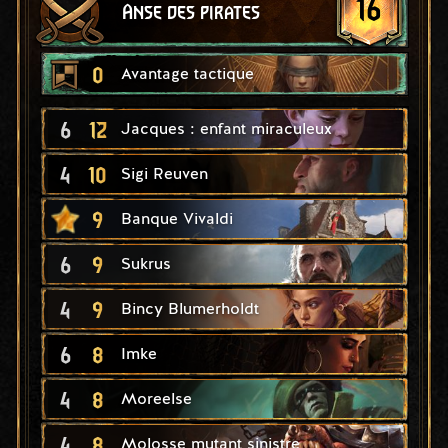
16
Anse des pirates
0
Avantage tactique
6
12
Jacques : enfant miraculeux
4
10
Sigi Reuven
9
Banque Vivaldi
6
9
Sukrus
4
9
Bincy Blumerholdt
6
8
Imke
4
8
Moreelse
4
8
Molosse mutant sinistre