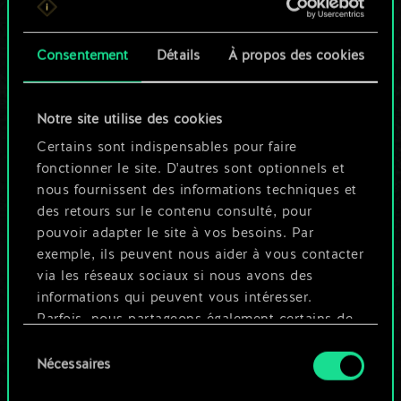
n'est qu'un jeu de
Consentement
Détails
À propos des cookies
cartes partagé.
Mais cela peut être
Notre site utilise des cookies
tellement plus !
Certains sont indispensables pour faire
fonctionner le site. D'autres sont optionnels et
nous fournissent des informations techniques et
Nommer ce jeu et créer un guide
des retours sur le contenu consulté, pour
pouvoir adapter le site à vos besoins. Par
exemple, ils peuvent nous aider à vous contacter
Modifier le jeu
via les réseaux sociaux si nous avons des
informations qui peuvent vous intéresser.
OU
Parfois, nous partageons également certains de
nos cookies avec nos partenaires. Cependant,
Sélection
ces cookies optionnels ne seront appliqués
Nécessaires
du
Parcourir les jeux de la communauté
qu'avec votre permission.
consentement