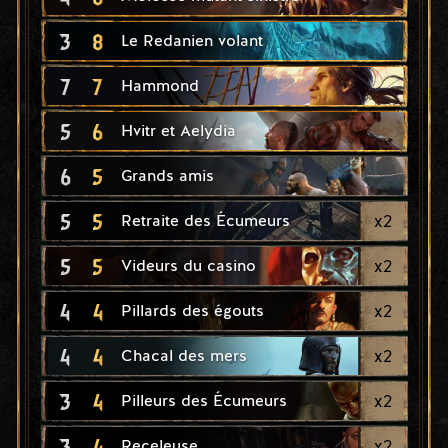
3
8
Le Redanien volant
7
7
Hammond
5
6
Hvitr et Aelydia
6
5
Grands amis
5
5
x
2
Retraite des Écumeurs
5
5
x
2
Videurs du casino
4
4
x
2
Pillards des égouts
4
4
x
2
Chacal des mers
3
4
x
2
Pilleurs des Écumeurs
3
4
x
2
Receleuse