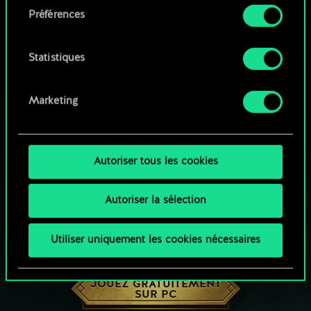
Préférences
Vous pouvez consulter tous les détails sur notre
utilisation des cookies et modifier vos
préférences dans le menu "Paramètres" ci-
Statistiques
dessous.
Marketing
Autoriser tous les cookies
Autoriser la sélection
Utiliser uniquement les cookies nécessaires
UNE PETITE PARTIE DE GWENT ?
JOUEZ GRATUITEMENT
SUR PC