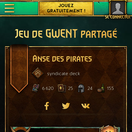
JOUEZ
GRATUITEMENT !
SE CONNECTER
Jeu de GWENT partagé
Anse des pirates
syndicate
deck
6 620
25
24
155