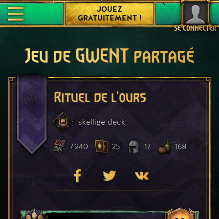
JOUEZ
GRATUITEMENT !
SE CONNECTER
Jeu de GWENT partagé
Rituel de l'ours
skellige
deck
7 240
25
17
168