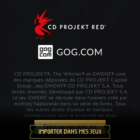
CD PROJEKT®, The Witcher® et GWENT® sont
des marques déposées de CD PROJEKT Capital
Group. Jeu GWENT© CD PROJEKT S.A. Tous
droits réservés. Développé par CD PROJEKT S.A.
Le jeu GWENT se déroule dans l'univers créé par
Andrzej Sapkowski dans sa série de livres. Tous
les autres droits d'auteur et marques
commerciales sont la propriété de leurs
propriétaires respectifs.
Créer un nouveau jeu
IMPORTER DANS MES JEUX