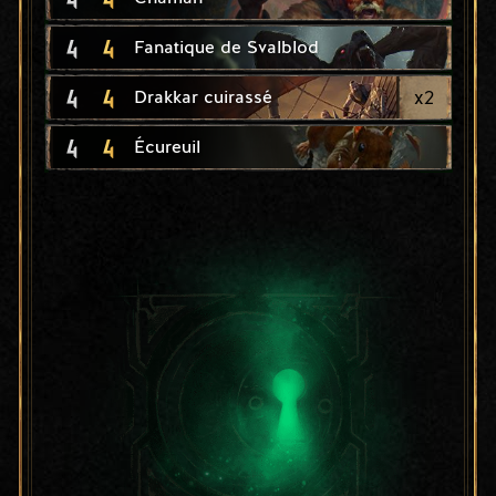
4
4
Fanatique de Svalblod
4
4
x
2
Drakkar cuirassé
4
4
Écureuil