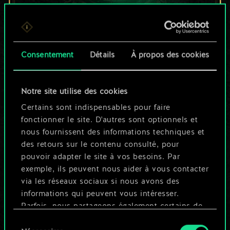
Pour l'instant, ce
Consentement
Détails
À propos des cookies
n'est qu'un jeu de
cartes partagé.
Notre site utilise des cookies
Mais cela peut être
Certains sont indispensables pour faire
fonctionner le site. D'autres sont optionnels et
tellement plus !
nous fournissent des informations techniques et
des retours sur le contenu consulté, pour
pouvoir adapter le site à vos besoins. Par
Nommer ce jeu et créer un guide
exemple, ils peuvent nous aider à vous contacter
via les réseaux sociaux si nous avons des
informations qui peuvent vous intéresser.
Modifier le jeu
Parfois, nous partageons également certains de
nos cookies avec nos partenaires. Cependant,
Sélection