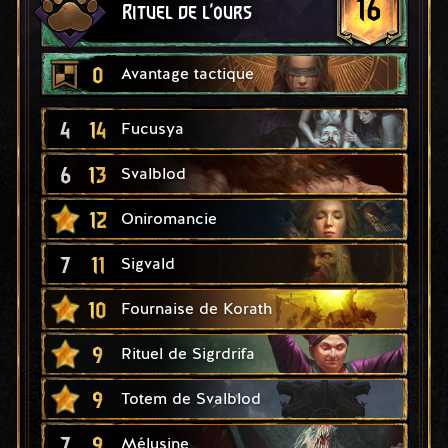
16
Rituel de l'ours
0
Avantage tactique
4
14
Fucusya
6
13
Svalblod
12
Oniromancie
7
11
Sigvald
10
Fournaise de Korath
9
Rituel de Sigrdrifa
9
Totem de Svalblod
7
9
Mélusine