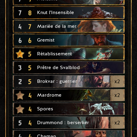
7
8
Knut l'Insensible
4
7
Mariée de la mer
6
6
Gremist
5
Rétablissement
3
5
Prêtre de Svalblod
2
5
x
2
Brokvar : guerrier
4
x
2
Mardrome
4
Spores
5
4
x
2
Drummond : berserker
4
4
Chaman