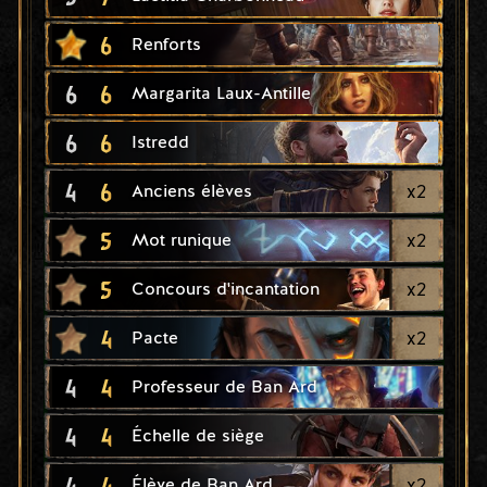
6
Renforts
6
6
Margarita Laux-Antille
6
6
Istredd
4
6
x
2
Anciens élèves
5
x
2
Mot runique
5
x
2
Concours d'incantation
4
x
2
Pacte
4
4
Professeur de Ban Ard
4
4
Échelle de siège
4
4
x
2
Élève de Ban Ard