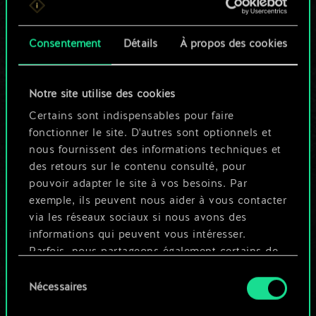
n'est qu'un jeu de
Consentement
Détails
À propos des cookies
cartes partagé.
Mais cela peut être
Notre site utilise des cookies
tellement plus !
Certains sont indispensables pour faire
fonctionner le site. D'autres sont optionnels et
nous fournissent des informations techniques et
Nommer ce jeu et créer un guide
des retours sur le contenu consulté, pour
pouvoir adapter le site à vos besoins. Par
exemple, ils peuvent nous aider à vous contacter
Modifier le jeu
via les réseaux sociaux si nous avons des
informations qui peuvent vous intéresser.
OU
Parfois, nous partageons également certains de
nos cookies avec nos partenaires. Cependant,
Sélection
ces cookies optionnels ne seront appliqués
Nécessaires
du
Parcourir les jeux de la communauté
qu'avec votre permission.
consentement