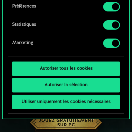
Préférences
Vous pouvez consulter tous les détails sur notre
utilisation des cookies et modifier vos
préférences dans le menu "Paramètres" ci-
Statistiques
dessous.
Marketing
Autoriser tous les cookies
Autoriser la sélection
Utiliser uniquement les cookies nécessaires
UNE PETITE PARTIE DE GWENT ?
JOUEZ GRATUITEMENT
SUR PC