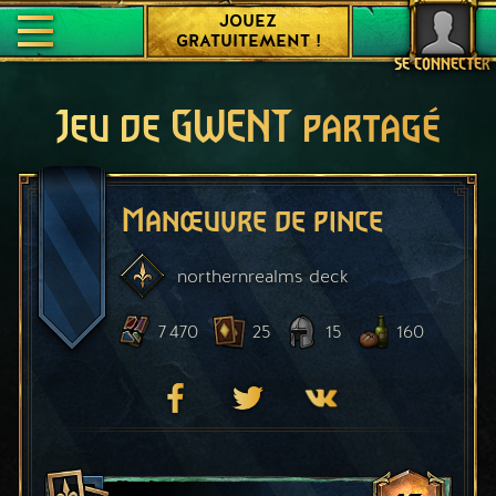
JOUEZ
GRATUITEMENT !
SE CONNECTER
Jeu de GWENT partagé
Manœuvre de pince
northernrealms
deck
7 470
25
15
160