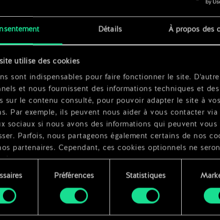
at
x
2
nsentement
Détails
À propos des 
x
2
site utilise des cookies
ns sont indispensables pour faire fonctionner le site. D'autre
nels et nous fournissent des informations techniques et des
s sur le contenu consulté, pour pouvoir adapter le site à vo
s. Par exemple, ils peuvent nous aider à vous contacter via 
ux sociaux si nous avons des informations qui peuvent vous
sser. Parfois, nous partageons également certains de nos co
nos partenaires. Cependant, ces cookies optionnels ne seron
qués qu'avec votre permission.
ssaires
Préférences
Statistiques
Marke
ouvez consulter tous les détails sur notre utilisation des co
ment
difier vos préférences dans le menu "Paramètres" ci-dessous