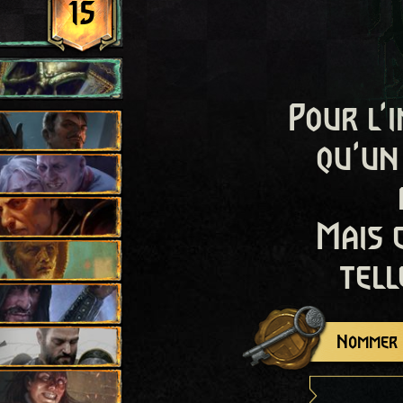
15
Pour l'i
qu'un
Mais 
tell
Nommer c