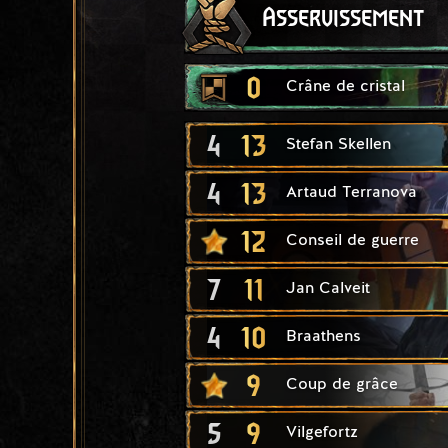
Asservissement
0
Crâne de cristal
4
13
Stefan Skellen
4
13
Artaud Terranova
12
Conseil de guerre
7
11
Jan Calveit
4
10
Braathens
9
Coup de grâce
5
9
Vilgefortz