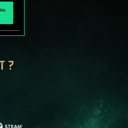
les
T ?