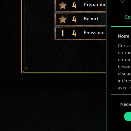
4
Préparation au comb
4
Co
Buhurt
1
4
Émissaire
Notre 
Certai
option
retour
besoin
résea
intére
avec 
appli
Sélection
Néce
du
Vous p
consente
et mo