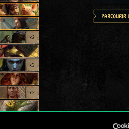
Parcourir 
x
2
l
x
2
x
2
x
2