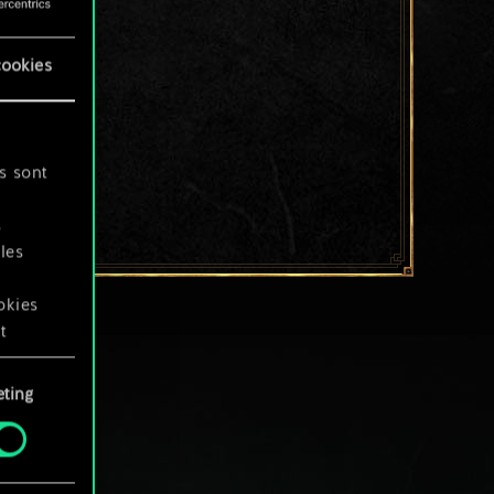
cookies
s sont
s
les
okies
t
ting
okies
.