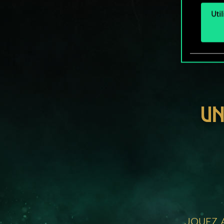
Uti
UN
JOUEZ A