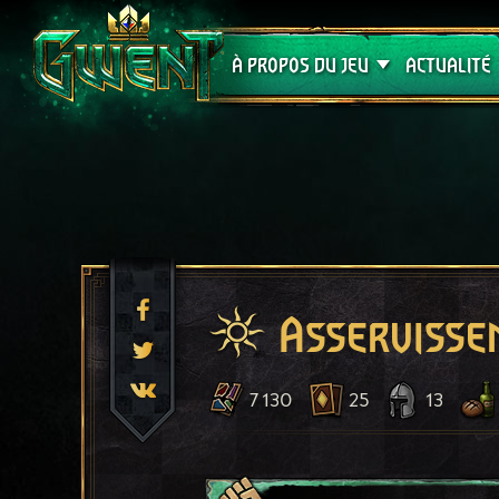
Assistance
À PROPOS DU JEU
ACTUALITÉ
Asservisse
7 130
25
13