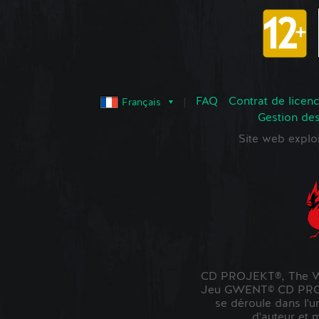
FAQ
Contrat de licence
Français
Gestion de
Site web expl
CD PROJEKT®, The Wi
Jeu GWENT© CD PROJE
se déroule dans l'u
d'auteur et 