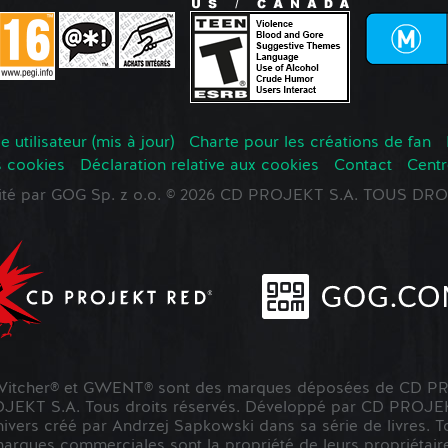
 utilisateur (mis à jour)
Charte pour les créations de fan
s cookies
Déclaration relative aux cookies
Contact
Centr
oité par GOG Sp. z o.o. © 2026 CD PROJEKT S.A. TOUS D
tcher® et GWENT® sont des marques déposées de CD PR
KT S.A. Tous droits réservés. Développé par CD PROJE
nivers créé par Andrzej Sapkowski dans sa série de livres. To
marques commerciales sont la propriété de leurs propriétaire