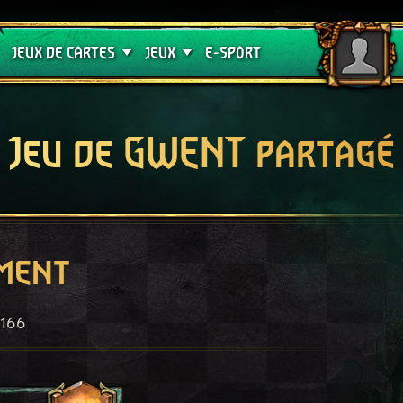
Crimson Curse
Guides de jeux
JEUX DE CARTES
JEUX
E-SPORT
Jeu de GWENT partagé
ment
166