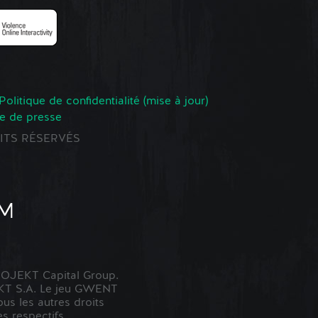
Politique de confidentialité (mise à jour)
e de presse
ROITS RÉSERVÉS
OJEKT Capital Group.
KT S.A. Le jeu GWENT
us les autres droits
s respectifs.