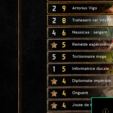
2
9
Artorius Vigo
2
8
Traheaern var Vdyffir
4
6
Nausicaa : sergent
5
Remède expérimenta
5
5
Tortionnaire mage
1
5
Informatrice ducale
4
Diplomatie impériale
4
Onguent
4
Joute de tournoi