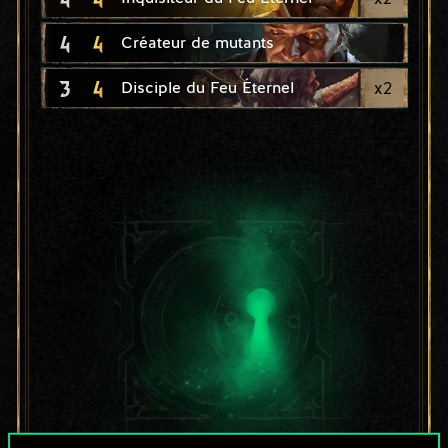
4
4
Créateur de mutants
3
4
x
2
Disciple du Feu Éternel