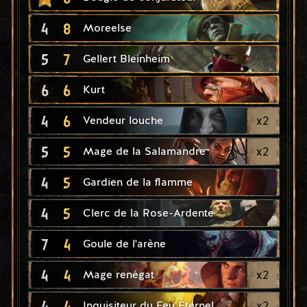
4
8
Moreelse
5
7
Gellert Bleinheim
6
6
Kurt
4
6
x
2
Vendeur louche
5
5
x
2
Mage de la Salamandre
4
5
Gardien de la flamme
4
5
Clerc de la Rose-Ardente
7
4
Goule de l'arène
4
4
x
2
Mage renégat
4
4
x
2
Inquisiteur du Feu Éternel