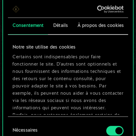
Pour l'instant, ce
n'est qu'un jeu de
Consentement
Détails
À propos des cookies
cartes partagé.
Notre site utilise des cookies
Mais cela peut être
Certains sont indispensables pour faire
tellement plus !
fonctionner le site. D'autres sont optionnels et
nous fournissent des informations techniques et
des retours sur le contenu consulté, pour
Nommer ce jeu et créer un guide
pouvoir adapter le site à vos besoins. Par
exemple, ils peuvent nous aider à vous contacter
via les réseaux sociaux si nous avons des
Modifier le jeu
informations qui peuvent vous intéresser.
Parfois, nous partageons également certains de
OU
nos cookies avec nos partenaires. Cependant,
Sélection
ces cookies optionnels ne seront appliqués
Nécessaires
du