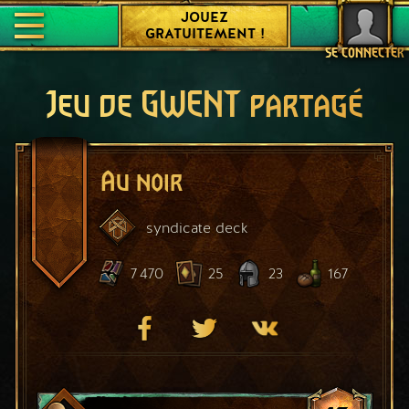
JOUEZ
GRATUITEMENT !
SE CONNECTER
Jeu de GWENT partagé
Au noir
syndicate
deck
7 470
25
23
167