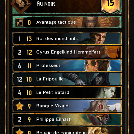
15
Au noir
0
Avantage tactique
1
13
Roi des mendiants
2
12
Cyrus Engelkind Hemmelfart
6
11
Professeur
12
10
La Fripouille
4
10
Le Petit Bâtard
9
Banque Vivaldi
2
9
Philippa Eilhart
8
Bougie de conjurateur