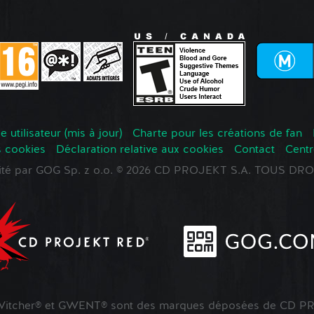
 utilisateur (mis à jour)
Charte pour les créations de fan
s cookies
Déclaration relative aux cookies
Contact
Centr
oité par GOG Sp. z o.o. © 2026 CD PROJEKT S.A. TOUS D
tcher® et GWENT® sont des marques déposées de CD PR