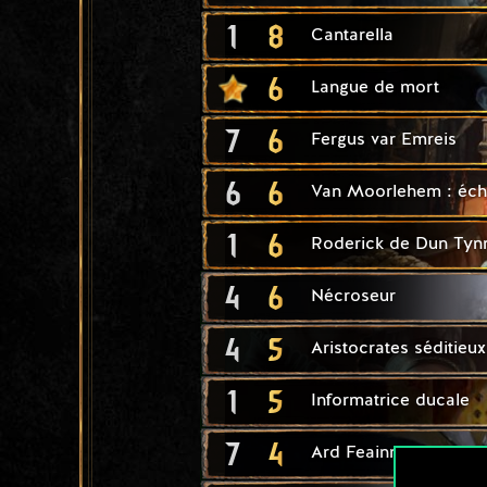
1
8
Cantarella
6
Langue de mort
7
6
Fergus var Emreis
6
6
Van Moorlehem : éc
1
6
Roderick de Dun Tyn
4
6
Nécroseur
4
5
Aristocrates séditieux
1
5
Informatrice ducale
7
4
Ard Feainn : tortue