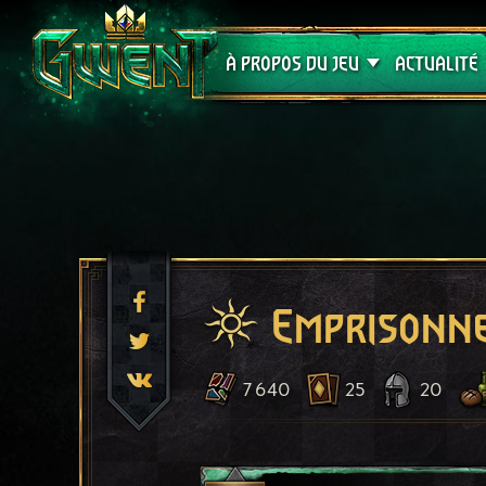
Assistance
À PROPOS DU JEU
ACTUALITÉ
Emprisonn
7 640
25
20