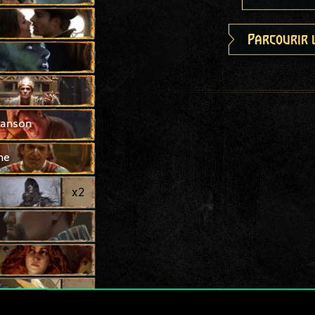
Parcourir 
hanson
ne
x
2
x
2