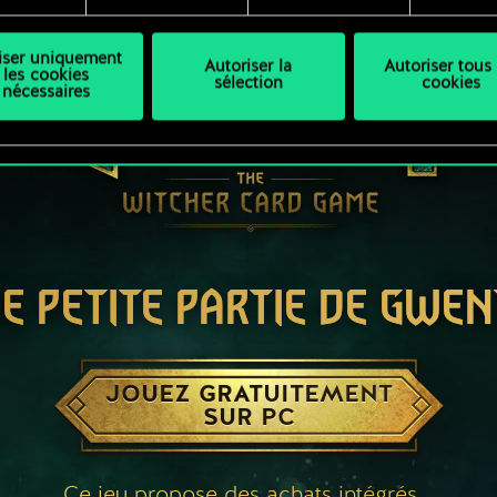
liser uniquement
Autoriser la
Autoriser tous 
les cookies
sélection
cookies
nécessaires
E PETITE PARTIE DE GWEN
JOUEZ GRATUITEMENT
SUR PC
Ce jeu propose des achats intégrés