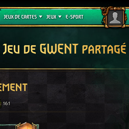
Crimson Curse
Guides de jeux
JEUX DE CARTES
JEUX
E-SPORT
Jeu de GWENT partagé
ement
161