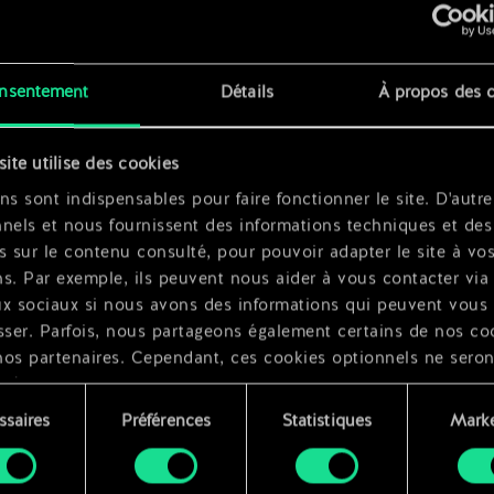
x
2
sseur
x
2
nsentement
Détails
À propos des 
site utilise des cookies
x
2
ns sont indispensables pour faire fonctionner le site. D'autre
nels et nous fournissent des informations techniques et des
s sur le contenu consulté, pour pouvoir adapter le site à vo
s. Par exemple, ils peuvent nous aider à vous contacter via 
ux sociaux si nous avons des informations qui peuvent vous
sser. Parfois, nous partageons également certains de nos co
nos partenaires. Cependant, ces cookies optionnels ne seron
qués qu'avec votre permission.
ssaires
Préférences
Statistiques
Marke
ouvez consulter tous les détails sur notre utilisation des co
ment
difier vos préférences dans le menu "Paramètres" ci-dessous