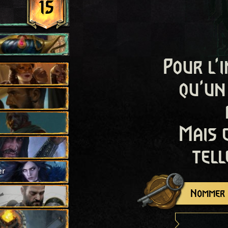
15
Pour l'i
qu'un
Mais 
tell
er
Nommer c