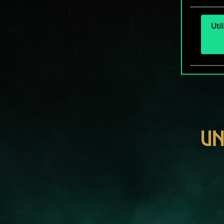
Uti
UN