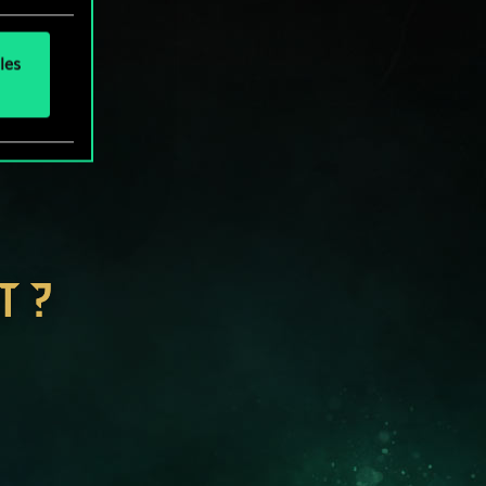
les
T ?