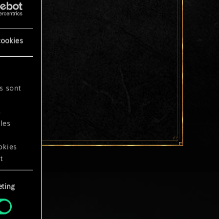
cookies
s sont
s
les
okies
t
ting
okies
.