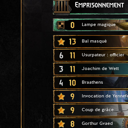
Emprisonnement
0
Lampe magique
13
Bal masqué
6
11
Usurpateur : officier
3
11
Joachim de Wett
4
10
Braathens
9
Invocation de Yennef
9
Coup de grâce
8
Gorthur Gvaed