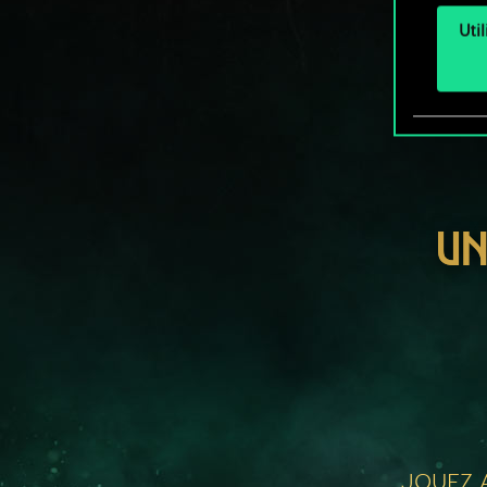
Uti
UN
JOUEZ A