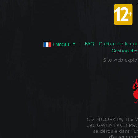
FAQ
Contrat de licence
Français
Gestion de
Site web expl
CD PROJEKT®, The Wi
Jeu GWENT© CD PROJE
se déroule dans l'u
d'auteur et 