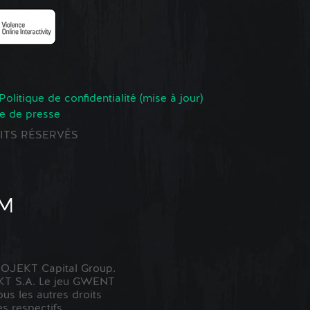
Politique de confidentialité (mise à jour)
e de presse
ROITS RÉSERVÉS
OJEKT Capital Group.
KT S.A. Le jeu GWENT
us les autres droits
s respectifs.