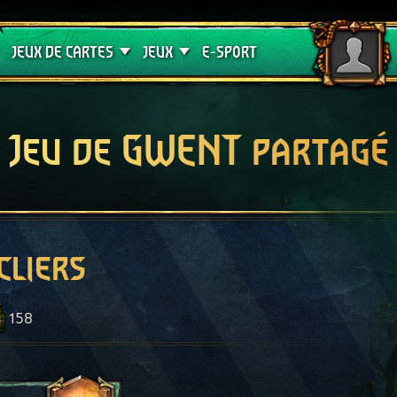
Crimson Curse
Guides de jeux
JEUX DE CARTES
JEUX
E-SPORT
Jeu de GWENT partagé
cliers
158