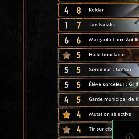
4
8
Keldar
1
7
Jan Natalis
6
6
Margarita Laux-Antill
5
Huile bouillante
5
5
Sorceleur : Griffon
5
5
Élève sorceleur : Grif
4
5
Garde municipal de K
4
Mutation sélective
4
Tir sur cible