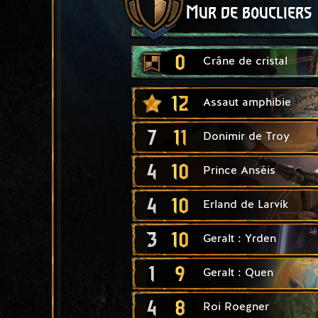
Mur de boucliers
0
Crâne de cristal
12
Assaut amphibie
7
11
Donimir de Troy
4
10
Prince Anséis
4
10
Erland de Larvik
3
10
Geralt : Yrden
1
9
Geralt : Quen
4
8
Roi Roegner