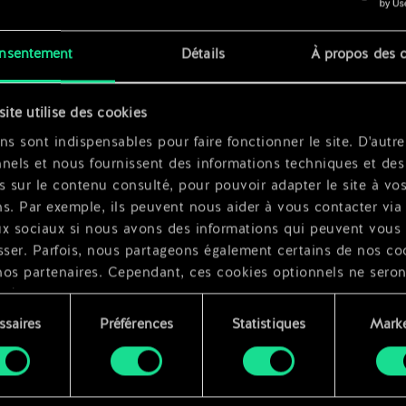
n
nsentement
Détails
À propos des 
x
2
dovid
x
2
site utilise des cookies
ns sont indispensables pour faire fonctionner le site. D'autre
nels et nous fournissent des informations techniques et des
s sur le contenu consulté, pour pouvoir adapter le site à vo
s. Par exemple, ils peuvent nous aider à vous contacter via 
ux sociaux si nous avons des informations qui peuvent vous
sser. Parfois, nous partageons également certains de nos co
nos partenaires. Cependant, ces cookies optionnels ne seron
qués qu'avec votre permission.
ssaires
Préférences
Statistiques
Marke
ouvez consulter tous les détails sur notre utilisation des co
ment
difier vos préférences dans le menu "Paramètres" ci-dessous