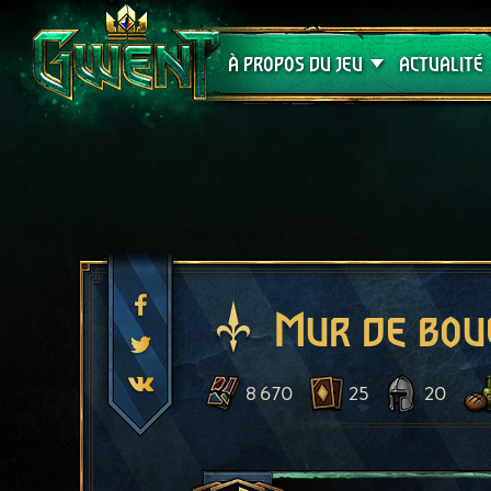
Assistance
À PROPOS DU JEU
ACTUALITÉ
Mur de bou
8 670
25
20