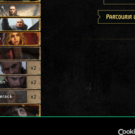
Parcourir 
e
x
2
fon
x
2
erack
x
2
x
2