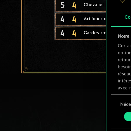
5
4
Chevalier de Kaedwe
4
4
Co
Artificier de Cintra
4
4
Gardes royaux de Ra
Notre 
Certai
option
retour
besoin
résea
intére
avec 
appli
Sélection
Néce
du
Vous p
consente
et mo