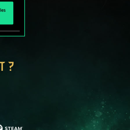
les
T ?