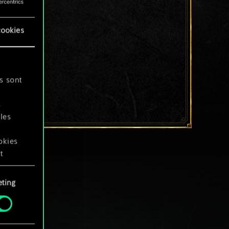
cookies
s sont
s
les
okies
t
ting
okies
.