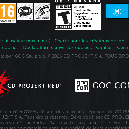
 utilisateur (mis à jour)
Charte pour les créations de fan
s cookies
Déclaration relative aux cookies
Contact
Centr
oité par GOG Sp. z o.o. © 2026 CD PROJEKT S.A. TOUS D
tcher® et GWENT® sont des marques déposées de CD PR
KT S.A. Tous droits réservés. Développé par CD PROJE
nivers créé par Andrzej Sapkowski dans sa série de livres. To
marques commerciales sont la propriété de leurs propriétaire