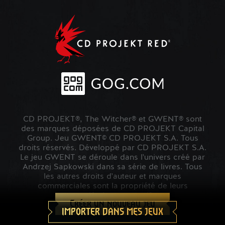
CD PROJEKT®, The Witcher® et GWENT® sont
des marques déposées de CD PROJEKT Capital
Group. Jeu GWENT© CD PROJEKT S.A. Tous
droits réservés. Développé par CD PROJEKT S.A.
Le jeu GWENT se déroule dans l'univers créé par
Andrzej Sapkowski dans sa série de livres. Tous
les autres droits d'auteur et marques
commerciales sont la propriété de leurs
propriétaires respectifs.
Créer un nouveau jeu
IMPORTER DANS MES JEUX