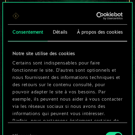
Pour l'instant, ce
Consentement
Détails
À propos des cookies
n'est qu'un jeu de
cartes partagé.
Notre site utilise des cookies
Mais cela peut être
Certains sont indispensables pour faire
fonctionner le site. D'autres sont optionnels et
tellement plus !
nous fournissent des informations techniques et
des retours sur le contenu consulté, pour
pouvoir adapter le site à vos besoins. Par
Nommer ce jeu et créer un guide
exemple, ils peuvent nous aider à vous contacter
via les réseaux sociaux si nous avons des
informations qui peuvent vous intéresser.
Modifier le jeu
Parfois, nous partageons également certains de
nos cookies avec nos partenaires. Cependant,
Sélection