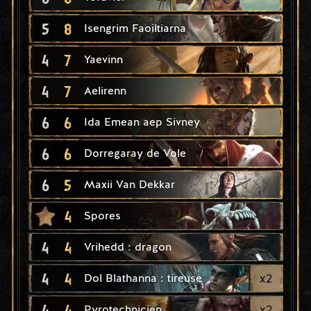
5
8
Isengrim Faoiltiarna
4
7
Yaevinn
4
7
Aelirenn
6
6
Ida Emean aep Sivney
6
6
Dorregaray de Vole
6
5
Maxii Van Dekkar
4
Spores
4
4
Vrihedd : dragon
4
4
x
2
Dol Blathanna : tireuse
4
4
x
2
Pyrotechnicien