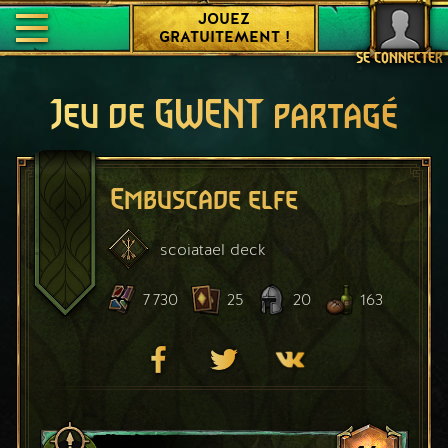
JOUEZ
GRATUITEMENT !
SE CONNECTER
Jeu de GWENT partagé
Embuscade elfe
scoiatael
deck
7 730
25
20
163