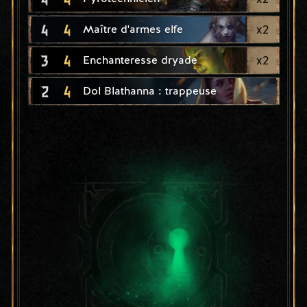
4
4
x
2
Maître d'armes elfe
3
4
x
2
Enchanteresse dryade
2
4
Dol Blathanna : trappeuse