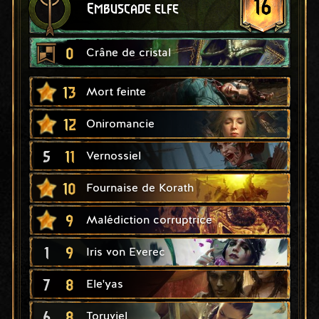
16
Embuscade elfe
0
Crâne de cristal
13
Mort feinte
12
Oniromancie
5
11
Vernossiel
10
Fournaise de Korath
9
Malédiction corruptrice
1
9
Iris von Everec
7
8
Ele'yas
6
8
Toruviel