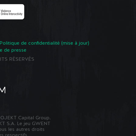
Politique de confidentialité (mise à jour)
e de presse
ROITS RÉSERVÉS
OJEKT Capital Group.
KT S.A. Le jeu GWENT
us les autres droits
s respectifs.