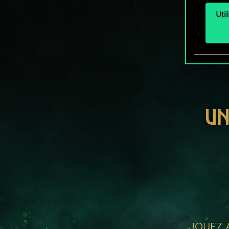
Uti
UN
JOUEZ A