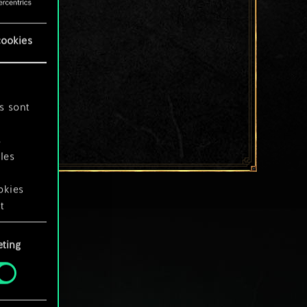
cookies
s sont
s
les
okies
t
ting
okies
.