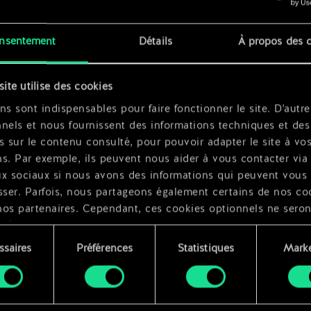
nsentement
Détails
À propos des 
x
2
site utilise des cookies
ns sont indispensables pour faire fonctionner le site. D'autre
nels et nous fournissent des informations techniques et des
s sur le contenu consulté, pour pouvoir adapter le site à vo
s. Par exemple, ils peuvent nous aider à vous contacter via 
ux sociaux si nous avons des informations qui peuvent vous
sser. Parfois, nous partageons également certains de nos co
nos partenaires. Cependant, ces cookies optionnels ne seron
qués qu'avec votre permission.
ssaires
Préférences
Statistiques
Marke
ouvez consulter tous les détails sur notre utilisation des co
ment
difier vos préférences dans le menu "Paramètres" ci-dessous