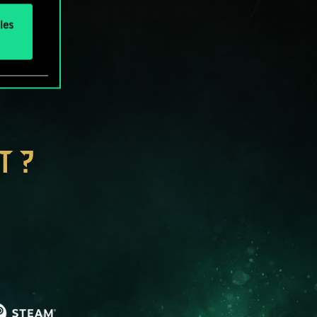
les
T ?