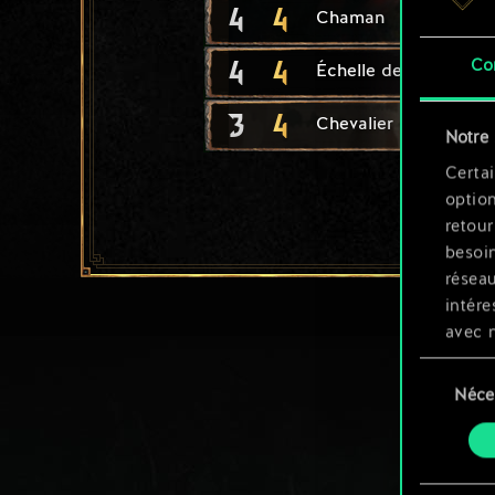
4
4
Chaman
4
4
Co
Échelle de siège
3
4
Chevalier de Cintra
Notre 
Certai
option
retour
besoin
résea
intére
avec 
appli
Sélection
Néce
du
Vous p
consente
et mo