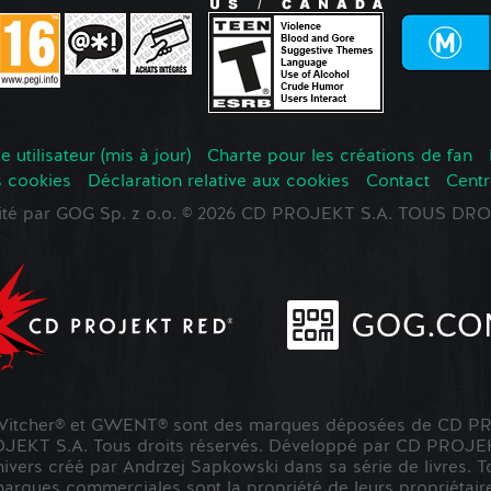
 utilisateur (mis à jour)
Charte pour les créations de fan
s cookies
Déclaration relative aux cookies
Contact
Centr
oité par GOG Sp. z o.o. © 2026 CD PROJEKT S.A. TOUS D
tcher® et GWENT® sont des marques déposées de CD PR
KT S.A. Tous droits réservés. Développé par CD PROJE
nivers créé par Andrzej Sapkowski dans sa série de livres. To
marques commerciales sont la propriété de leurs propriétaire