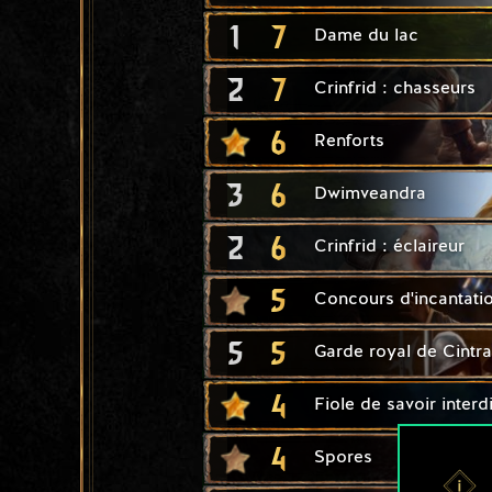
1
7
Dame du lac
2
7
Crinfrid : chasseurs
6
Renforts
3
6
Dwimveandra
2
6
Crinfrid : éclaireur
5
Concours d'incantati
5
5
Garde royal de Cintra
4
Fiole de savoir interdi
4
Spores