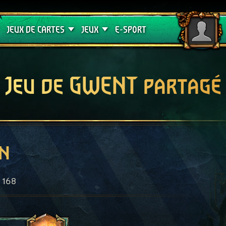
Crimson Curse
Guides de jeux
JEUX DE CARTES
JEUX
E-SPORT
Jeu de GWENT partagé
on
168