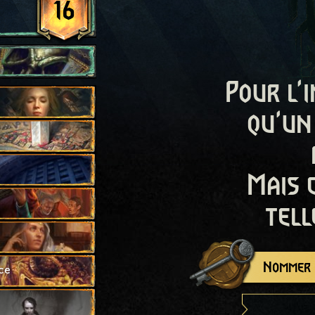
16
Pour l'i
qu'un
Mais 
tell
Nommer c
ce