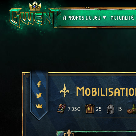
Assistance
À PROPOS DU JEU
ACTUALITÉ
Mobilisati
7 350
25
15