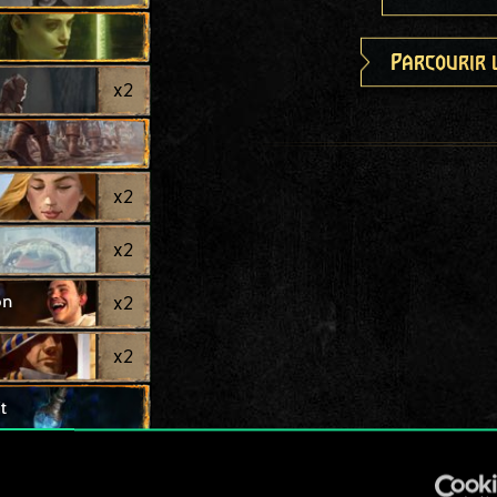
Parcourir 
x
2
x
2
x
2
on
x
2
x
2
t