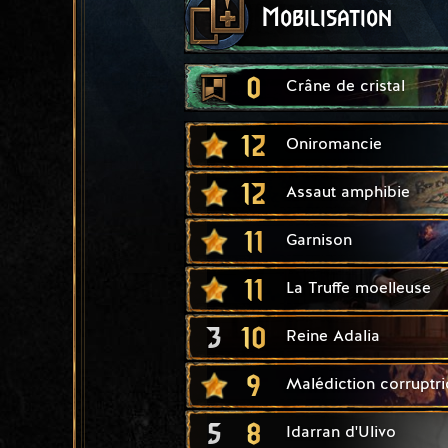
Mobilisation
0
Crâne de cristal
12
Oniromancie
12
Assaut amphibie
11
Garnison
11
La Truffe moelleuse
3
10
Reine Adalia
9
Malédiction corruptri
5
8
Idarran d'Ulivo