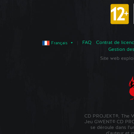
FAQ
Contrat de licence
Français
Gestion de
Site web expl
CD PROJEKT®, The Wi
Jeu GWENT© CD PROJE
se déroule dans l'u
d'auteur et 