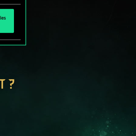
les
T ?