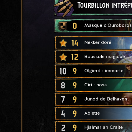
Tourbillon intrép
0
Masque d'Ouroboros
14
Nekker doré
12
Boussole magique
10
9
Olgierd : immortel
8
9
Ciri : nova
7
9
Junod de Belhaven
4
9
Ablette
2
9
Hjalmar an Craite