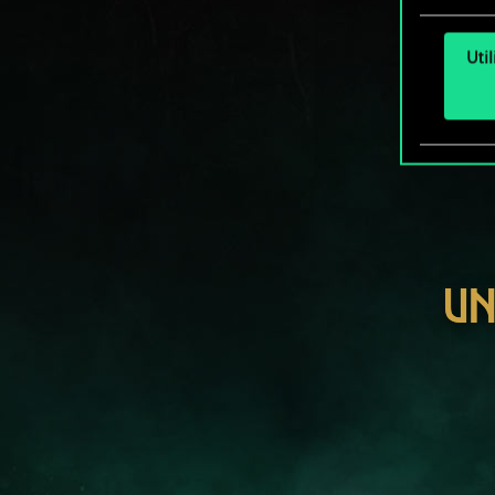
Uti
UN