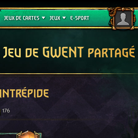
Crimson Curse
Guides de jeux
JEUX DE CARTES
JEUX
E-SPORT
Jeu de GWENT partagé
intrépide
176