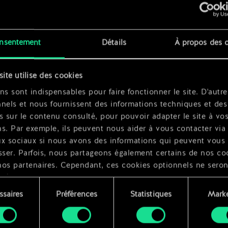
x
2
nsentement
Détails
À propos des 
r
x
2
site utilise des cookies
x
2
ns sont indispensables pour faire fonctionner le site. D'autre
nels et nous fournissent des informations techniques et des
s sur le contenu consulté, pour pouvoir adapter le site à vo
s. Par exemple, ils peuvent nous aider à vous contacter via 
ux sociaux si nous avons des informations qui peuvent vous
sser. Parfois, nous partageons également certains de nos co
nos partenaires. Cependant, ces cookies optionnels ne seron
qués qu'avec votre permission.
ssaires
Préférences
Statistiques
Marke
ouvez consulter tous les détails sur notre utilisation des co
ment
difier vos préférences dans le menu "Paramètres" ci-dessous