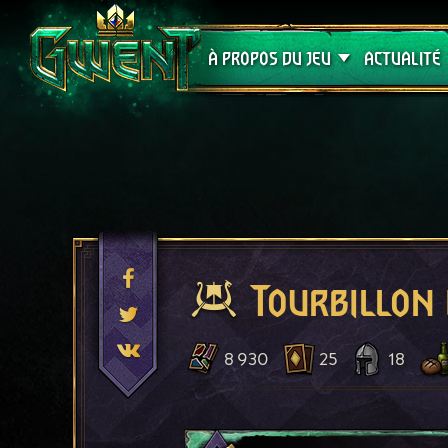
Assistance
À PROPOS DU JEU
ACTUALITÉ
Tourbillon 
8 930
25
18