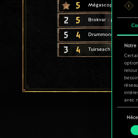
5
Mégascope
2
5
Brokvar : guerrier
Co
5
4
Drummond : berserke
Notre 
3
4
Tuirseach : soldat
Certai
option
retour
besoin
résea
intére
avec 
appli
Sélection
Néce
du
Vous p
consente
et mo