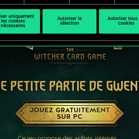
liser uniquement
Autoriser la
Autoriser tous 
les cookies
sélection
cookies
nécessaires
E PETITE PARTIE DE GWEN
JOUEZ GRATUITEMENT
SUR PC
Ce jeu propose des achats intégrés