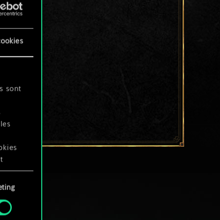
cookies
s sont
s
les
okies
t
ting
okies
.