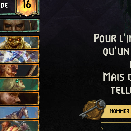
16
ide
Pour l'i
qu'un
Mais 
tell
Nommer c