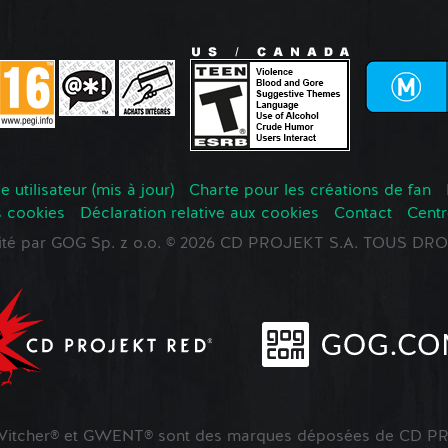
 utilisateur (mis à jour)
Charte pour les créations de fan
s cookies
Déclaration relative aux cookies
Contact
Centr
oité par GOG Sp. z o.o. © 2026 CD PROJEKT S.A. TOUS D
tcher® et GWENT® sont des marques déposées de CD PR