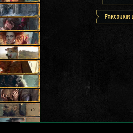
Parcourir 
x
2
x
2