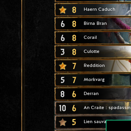
8
Haern Caduch
6
8
Birna Bran
6
8
Corail
3
8
Culotte
7
Reddition
5
7
Morkvarg
8
6
Derran
10
6
An Craite : spadassin
5
Lien sauvage