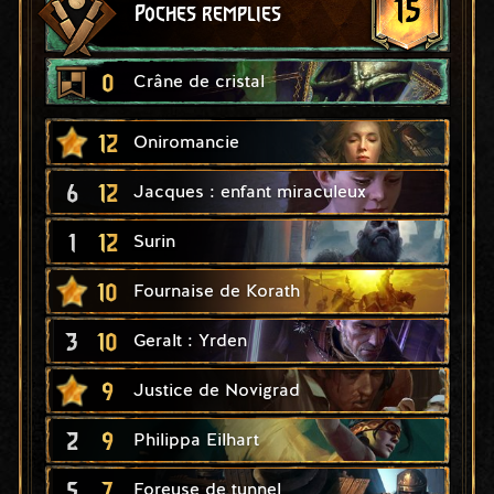
15
Poches remplies
0
Crâne de cristal
12
Oniromancie
6
12
Jacques : enfant miraculeux
1
12
Surin
10
Fournaise de Korath
3
10
Geralt : Yrden
9
Justice de Novigrad
2
9
Philippa Eilhart
5
7
Foreuse de tunnel