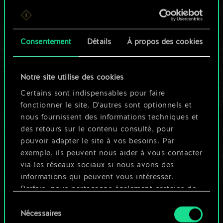
Pour l'instant, ce
n'est qu'un jeu de
Consentement
Détails
À propos des cookies
cartes partagé.
Notre site utilise des cookies
Mais cela peut être
Certains sont indispensables pour faire
tellement plus !
fonctionner le site. D'autres sont optionnels et
nous fournissent des informations techniques et
des retours sur le contenu consulté, pour
Nommer ce jeu et créer un guide
pouvoir adapter le site à vos besoins. Par
exemple, ils peuvent nous aider à vous contacter
via les réseaux sociaux si nous avons des
Modifier le jeu
informations qui peuvent vous intéresser.
Parfois, nous partageons également certains de
OU
nos cookies avec nos partenaires. Cependant,
Sélection
ces cookies optionnels ne seront appliqués
Nécessaires
du