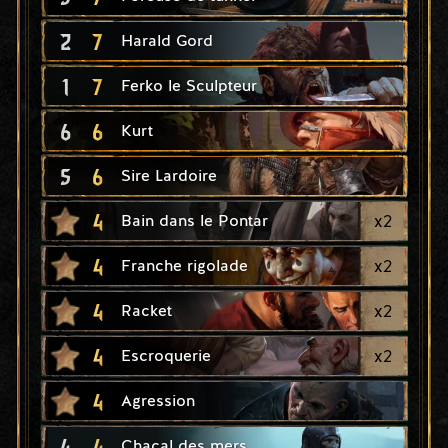
2
7
Harald Gord
1
7
Ferko le Sculpteur
6
6
Kurt
5
6
Sire Lardoire
4
x
2
Bain dans le Pontar
4
x
2
Franche rigolade
4
x
2
Racket
4
x
2
Escroquerie
4
Agression
4
4
Chacal des mers