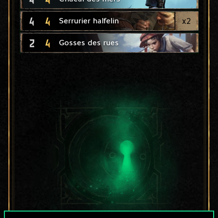
4
4
x
2
Serrurier halfelin
2
4
Gosses des rues