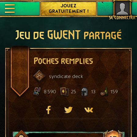
JOUEZ
GRATUITEMENT !
SE CONNECTER
Jeu de GWENT partagé
Poches remplies
syndicate
deck
8 590
25
13
159