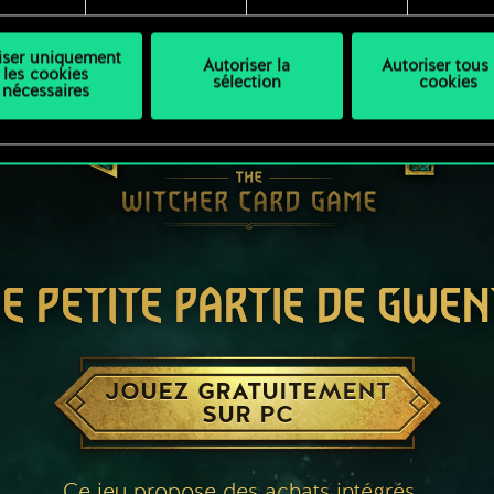
liser uniquement
Autoriser la
Autoriser tous 
les cookies
sélection
cookies
nécessaires
E PETITE PARTIE DE GWEN
JOUEZ GRATUITEMENT
SUR PC
Ce jeu propose des achats intégrés