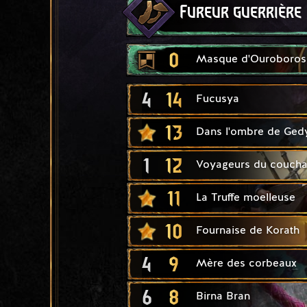
Fureur guerrière
0
Masque d'Ouroboros
4
14
Fucusya
13
Dans l'ombre de Ged
1
12
Voyageurs du coucha
11
La Truffe moelleuse
10
Fournaise de Korath
4
9
Mère des corbeaux
6
8
Birna Bran