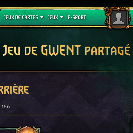
Crimson Curse
Guides de jeux
JEUX DE CARTES
JEUX
E-SPORT
Jeu de GWENT partagé
rrière
166