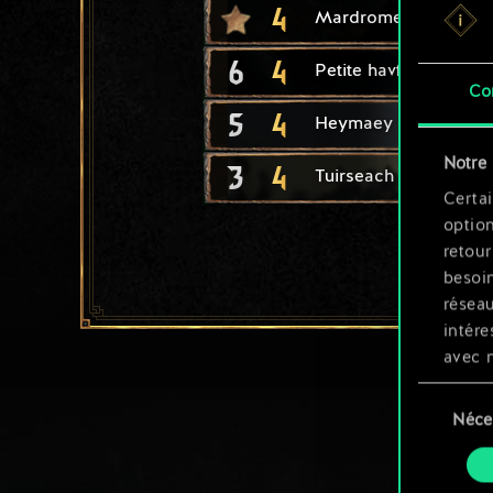
4
Mardrome
6
4
Petite havfrue
Co
5
4
Heymaey : skalde
Notre 
3
4
Tuirseach : soldat
Certai
option
retour
besoin
résea
intére
avec 
appli
Sélection
Néce
du
Vous p
consente
et mo