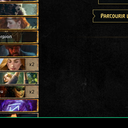
Parcourir 
orpion
x
2
au
x
2