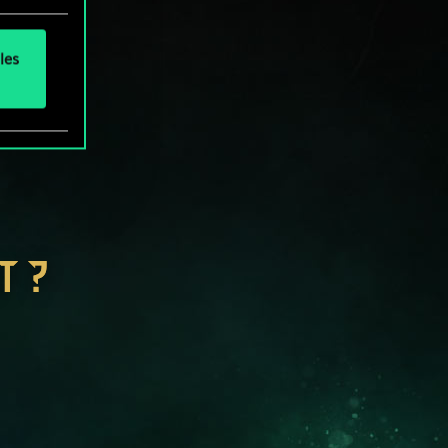
les
T ?