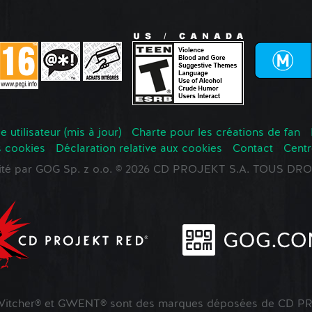
 utilisateur (mis à jour)
Charte pour les créations de fan
s cookies
Déclaration relative aux cookies
Contact
Centr
oité par GOG Sp. z o.o. © 2026 CD PROJEKT S.A. TOUS D
tcher® et GWENT® sont des marques déposées de CD PR