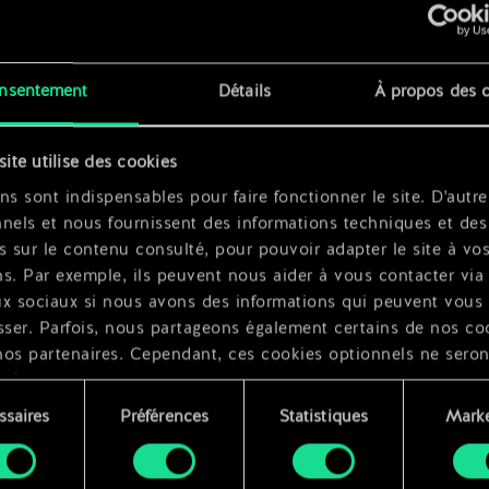
x
2
nsentement
Détails
À propos des 
x
2
site utilise des cookies
x
2
ns sont indispensables pour faire fonctionner le site. D'autre
nels et nous fournissent des informations techniques et des
s sur le contenu consulté, pour pouvoir adapter le site à vo
s. Par exemple, ils peuvent nous aider à vous contacter via 
ux sociaux si nous avons des informations qui peuvent vous
sser. Parfois, nous partageons également certains de nos co
nos partenaires. Cependant, ces cookies optionnels ne seron
qués qu'avec votre permission.
ssaires
Préférences
Statistiques
Marke
ouvez consulter tous les détails sur notre utilisation des co
ment
difier vos préférences dans le menu "Paramètres" ci-dessous