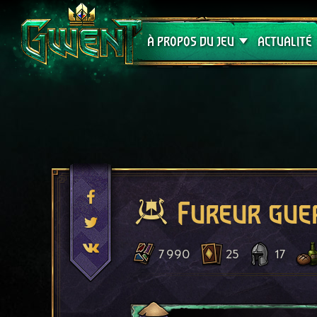
Assistance
À PROPOS DU JEU
ACTUALITÉ
Fureur gue
7 990
25
17