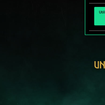
Uti
UN