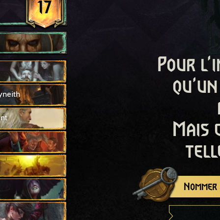
17
Pour l'i
qu'un
yneith
nt
Mais 
tell
Nommer c