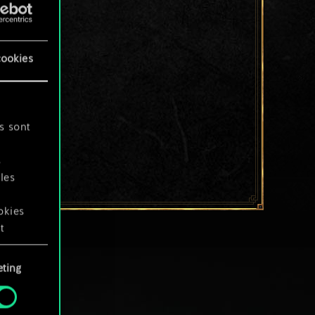
cookies
s sont
s
les
okies
t
ting
okies
.