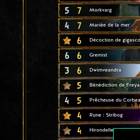
5
7
Morkvarg
4
7
Mariée de la mer
6
Décoction de gigasc
6
6
Gremist
3
6
Dwimveandra
5
Bénédiction de Freya
4
5
Prêcheuse du Corbe
4
Rune : Stribog
4
Hirondelle