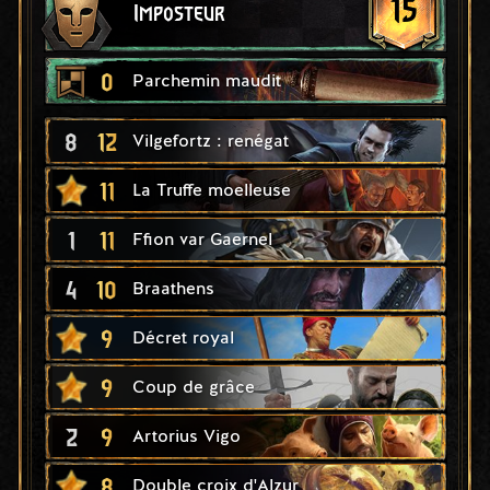
15
Imposteur
0
Parchemin maudit
8
12
Vilgefortz : renégat
11
La Truffe moelleuse
1
11
Ffion var Gaernel
4
10
Braathens
9
Décret royal
9
Coup de grâce
2
9
Artorius Vigo
8
Double croix d'Alzur