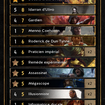
5
8
Idarran d'Ulivo
4
7
Gardien
1
7
Menno Coehoorn
1
6
Roderick de Dun Tynne
4
6
x
2
Praticien impérial
5
Remède expérimental
5
Assassinat
5
x
2
Mégascope
4
5
x
2
Illusionniste
1
5
x
2
Informatrice ducale