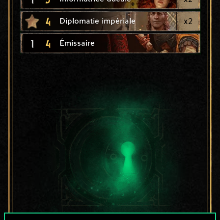
4
x
2
Diplomatie impériale
1
4
Émissaire