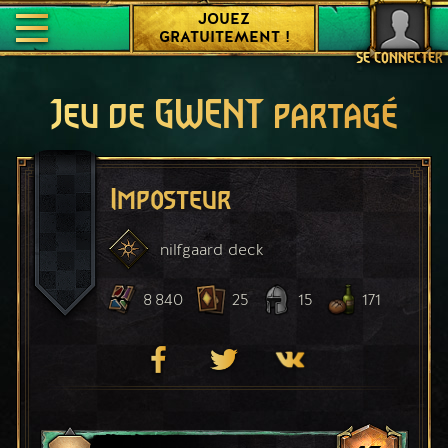
JOUEZ
GRATUITEMENT !
SE CONNECTER
Jeu de GWENT partagé
Imposteur
nilfgaard
deck
8 840
25
15
171