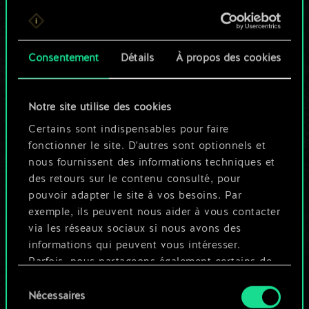
Pour l'instant, ce
n'est qu'un jeu de
Consentement
Détails
À propos des cookies
cartes partagé.
Notre site utilise des cookies
Mais cela peut être
Certains sont indispensables pour faire
tellement plus !
fonctionner le site. D'autres sont optionnels et
nous fournissent des informations techniques et
des retours sur le contenu consulté, pour
Nommer ce jeu et créer un guide
pouvoir adapter le site à vos besoins. Par
exemple, ils peuvent nous aider à vous contacter
via les réseaux sociaux si nous avons des
Modifier le jeu
informations qui peuvent vous intéresser.
Parfois, nous partageons également certains de
OU
nos cookies avec nos partenaires. Cependant,
Sélection
ces cookies optionnels ne seront appliqués
Nécessaires
du