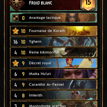
15
Froid blanc
0
Avantage tactique
10
Fournaise de Korath
16
10
Yghern
4
10
Reine kikimorrhe
9
Décret royal
6
9
Matta Hu'uri
4
9
Caranthir Ar-Feiniel
4
8
Imlerith
3
8
Mastodonte arachas