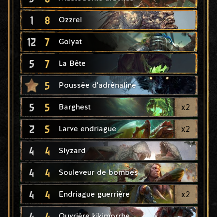
1
8
Ozzrel
12
7
Golyat
5
7
La Bête
5
Poussée d'adrénaline
5
5
x
2
Barghest
2
5
x
2
Larve endriague
4
4
Slyzard
4
4
Souleveur de bombes
4
4
x
2
Endriague guerrière
4
4
Ouvrière kikimorrhe