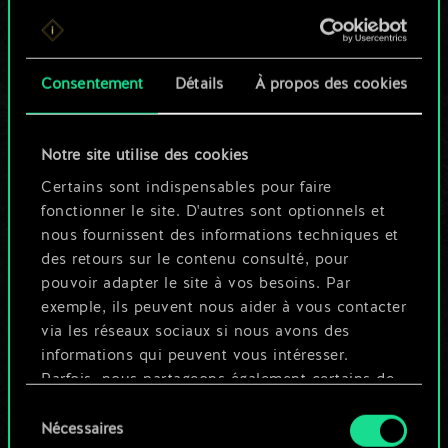
Pour l'instant, ce
n'est qu'un jeu de
Consentement
Détails
À propos des cookies
cartes partagé.
Notre site utilise des cookies
Mais cela peut être
Certains sont indispensables pour faire
tellement plus !
fonctionner le site. D'autres sont optionnels et
nous fournissent des informations techniques et
des retours sur le contenu consulté, pour
Nommer ce jeu et créer un guide
pouvoir adapter le site à vos besoins. Par
exemple, ils peuvent nous aider à vous contacter
via les réseaux sociaux si nous avons des
Modifier le jeu
informations qui peuvent vous intéresser.
Parfois, nous partageons également certains de
OU
nos cookies avec nos partenaires. Cependant,
Sélection
ces cookies optionnels ne seront appliqués
Nécessaires
du