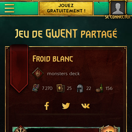
JOUEZ
GRATUITEMENT !
SE CONNECTER
Jeu de GWENT partagé
Froid blanc
monsters
deck
7 270
25
22
156