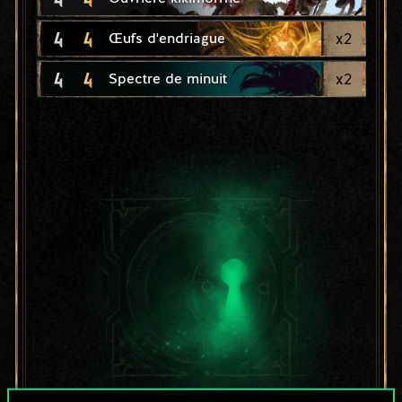
4
4
x
2
Œufs d'endriague
4
4
x
2
Spectre de minuit