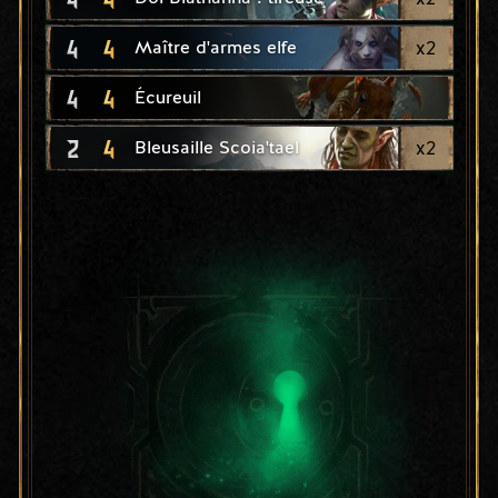
4
4
x
2
Maître d'armes elfe
4
4
Écureuil
2
4
x
2
Bleusaille Scoia'tael