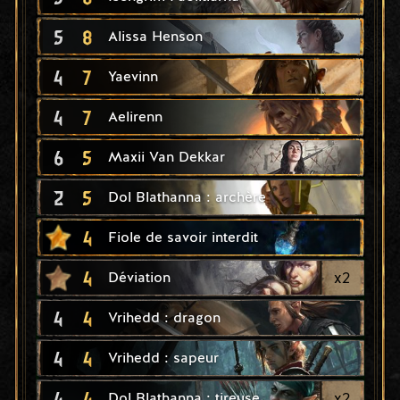
5
8
Alissa Henson
4
7
Yaevinn
4
7
Aelirenn
6
5
Maxii Van Dekkar
2
5
Dol Blathanna : archère
4
Fiole de savoir interdit
4
x
2
Déviation
4
4
Vrihedd : dragon
4
4
Vrihedd : sapeur
4
4
x
2
Dol Blathanna : tireuse