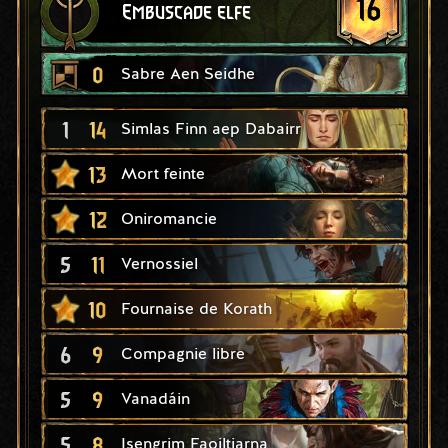
16
Embuscade elfe
0
Sabre Aen Seidhe
1
14
Simlas Finn aep Dabairr
13
Mort feinte
12
Oniromancie
5
11
Vernossiel
10
Fournaise de Korath
6
9
Compagnie libre
5
9
Vanadáin
5
8
Isengrim Faoiltiarna