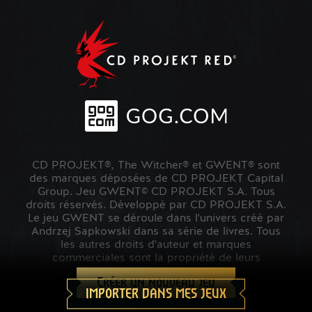
CD PROJEKT®, The Witcher® et GWENT® sont
des marques déposées de CD PROJEKT Capital
Group. Jeu GWENT© CD PROJEKT S.A. Tous
droits réservés. Développé par CD PROJEKT S.A.
Le jeu GWENT se déroule dans l'univers créé par
Andrzej Sapkowski dans sa série de livres. Tous
les autres droits d'auteur et marques
commerciales sont la propriété de leurs
propriétaires respectifs.
Créer un nouveau jeu
IMPORTER DANS MES JEUX