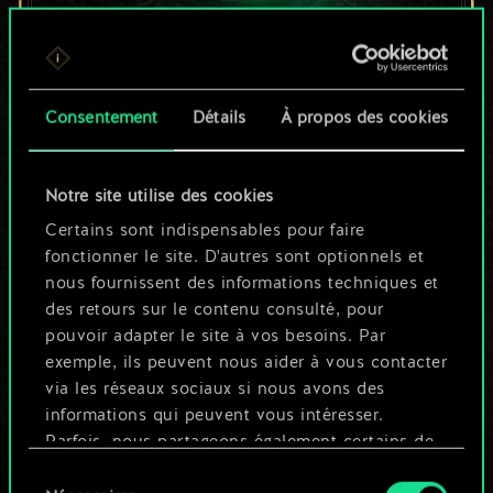
Pour l'instant, ce
Consentement
Détails
À propos des cookies
n'est qu'un jeu de
cartes partagé.
Notre site utilise des cookies
Mais cela peut être
Certains sont indispensables pour faire
fonctionner le site. D'autres sont optionnels et
tellement plus !
nous fournissent des informations techniques et
des retours sur le contenu consulté, pour
pouvoir adapter le site à vos besoins. Par
Nommer ce jeu et créer un guide
exemple, ils peuvent nous aider à vous contacter
via les réseaux sociaux si nous avons des
informations qui peuvent vous intéresser.
Modifier le jeu
Parfois, nous partageons également certains de
nos cookies avec nos partenaires. Cependant,
Sélection