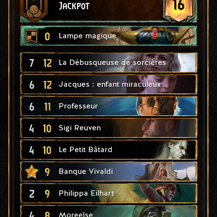
16
Jackpot
0
Lampe magique
7
12
La Débusqueuse de sorcières
6
12
Jacques : enfant miraculeux
6
11
Professeur
4
10
Sigi Reuven
4
10
Le Petit Bâtard
9
Banque Vivaldi
2
9
Philippa Eilhart
4
8
Moreelse