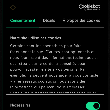
Pour l'instant, ce
n'est qu'un jeu de
Consentement
Détails
À propos des cookies
cartes partagé.
Notre site utilise des cookies
Mais cela peut être
Certains sont indispensables pour faire
tellement plus !
fonctionner le site. D'autres sont optionnels et
nous fournissent des informations techniques et
des retours sur le contenu consulté, pour
Nommer ce jeu et créer un guide
pouvoir adapter le site à vos besoins. Par
exemple, ils peuvent nous aider à vous contacter
via les réseaux sociaux si nous avons des
Modifier le jeu
informations qui peuvent vous intéresser.
Parfois, nous partageons également certains de
OU
nos cookies avec nos partenaires. Cependant,
Sélection
ces cookies optionnels ne seront appliqués
Nécessaires
du