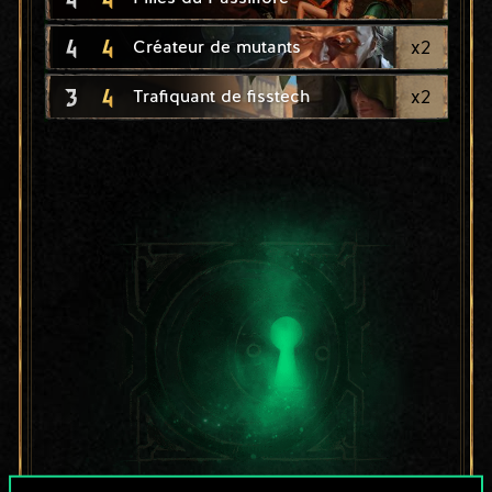
4
4
x
2
Créateur de mutants
3
4
x
2
Trafiquant de fisstech