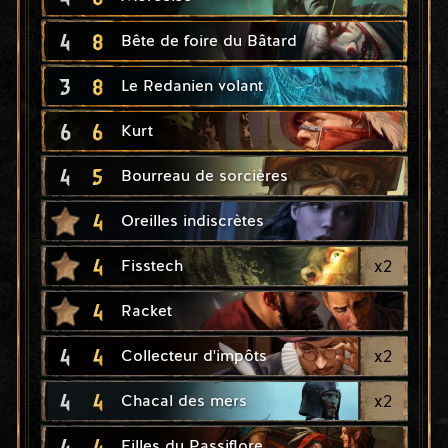
4
8
Bête de foire du Bâtard
3
8
Le Redanien volant
6
6
Kurt
4
5
Bourreau de sorcières
4
Oreilles indiscrètes
4
x
2
Fisstech
4
Racket
4
4
x
2
Collecteur d'impôts
4
4
x
2
Chacal des mers
4
4
Filles du Passiflore