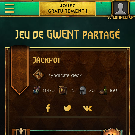
JOUEZ
GRATUITEMENT !
SE CONNECTER
Jeu de GWENT partagé
Jackpot
syndicate
deck
8 470
25
20
160