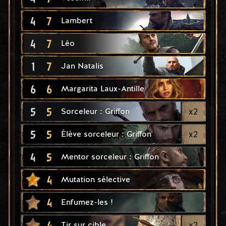
4
7
Lambert
4
7
Léo
1
7
Jan Natalis
6
6
Margarita Laux-Antille
5
5
x
2
Sorceleur : Griffon
5
5
x
2
Élève sorceleur : Griffon
4
5
Mentor sorceleur : Griffon
4
Mutation sélective
4
Enfumez-les !
4
x
2
Tir sur cible