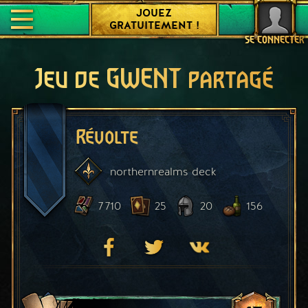
JOUEZ
GRATUITEMENT !
SE CONNECTER
Jeu de GWENT partagé
Révolte
northernrealms
deck
7 710
25
20
156