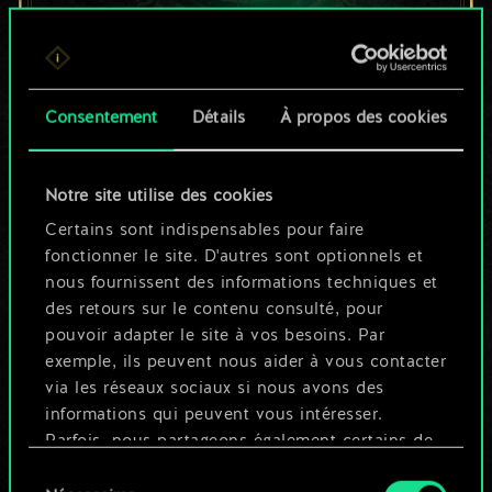
Pour l'instant, ce
Consentement
Détails
À propos des cookies
n'est qu'un jeu de
cartes partagé.
Notre site utilise des cookies
Mais cela peut être
Certains sont indispensables pour faire
fonctionner le site. D'autres sont optionnels et
tellement plus !
nous fournissent des informations techniques et
des retours sur le contenu consulté, pour
pouvoir adapter le site à vos besoins. Par
Nommer ce jeu et créer un guide
exemple, ils peuvent nous aider à vous contacter
via les réseaux sociaux si nous avons des
informations qui peuvent vous intéresser.
Modifier le jeu
Parfois, nous partageons également certains de
nos cookies avec nos partenaires. Cependant,
Sélection