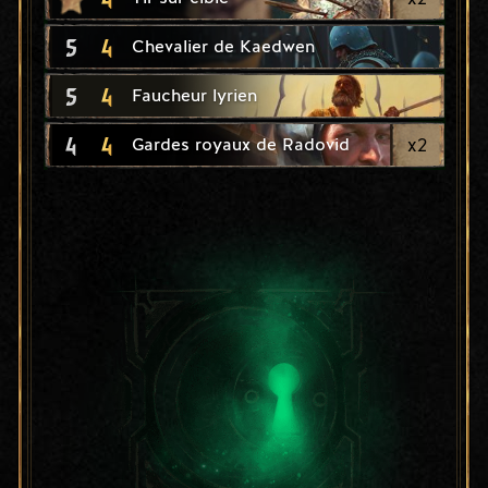
5
4
Chevalier de Kaedwen
5
4
Faucheur lyrien
4
4
x
2
Gardes royaux de Radovid