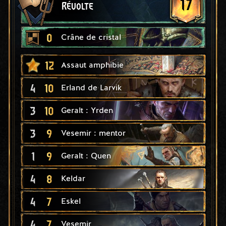
17
Révolte
0
Crâne de cristal
12
Assaut amphibie
4
10
Erland de Larvik
3
10
Geralt : Yrden
3
9
Vesemir : mentor
1
9
Geralt : Quen
4
8
Keldar
4
7
Eskel
4
7
Vesemir