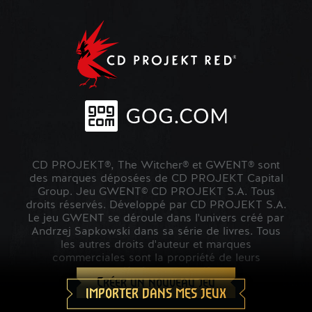
CD PROJEKT®, The Witcher® et GWENT® sont
des marques déposées de CD PROJEKT Capital
Group. Jeu GWENT© CD PROJEKT S.A. Tous
droits réservés. Développé par CD PROJEKT S.A.
Le jeu GWENT se déroule dans l'univers créé par
Andrzej Sapkowski dans sa série de livres. Tous
les autres droits d'auteur et marques
commerciales sont la propriété de leurs
propriétaires respectifs.
Créer un nouveau jeu
IMPORTER DANS MES JEUX