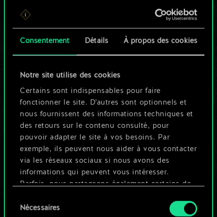
Pour l'instant, ce
n'est qu'un jeu de
Consentement
Détails
À propos des cookies
cartes partagé.
Notre site utilise des cookies
Mais cela peut être
Certains sont indispensables pour faire
tellement plus !
fonctionner le site. D'autres sont optionnels et
nous fournissent des informations techniques et
des retours sur le contenu consulté, pour
Nommer ce jeu et créer un guide
pouvoir adapter le site à vos besoins. Par
exemple, ils peuvent nous aider à vous contacter
via les réseaux sociaux si nous avons des
Modifier le jeu
informations qui peuvent vous intéresser.
Parfois, nous partageons également certains de
OU
nos cookies avec nos partenaires. Cependant,
Sélection
ces cookies optionnels ne seront appliqués
Nécessaires
du