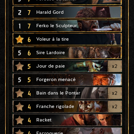
2
7
Harald Gord
1
7
Ferko le Sculpteur
6
Voleur à la tire
5
6
Sire Lardoire
5
x
2
Jour de paie
5
5
Forgeron menacé
4
x
2
Bain dans le Pontar
4
x
2
Franche rigolade
4
Racket
4
Escroquerie