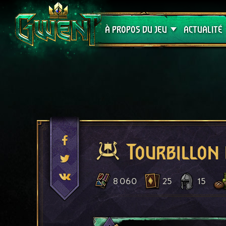
Assistance
À PROPOS DU JEU
ACTUALITÉ
Tourbillon 
8 060
25
15