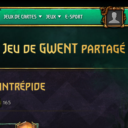
Crimson Curse
Guides de jeux
JEUX DE CARTES
JEUX
E-SPORT
Jeu de GWENT partagé
intrépide
165