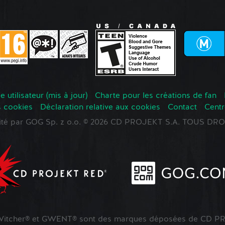
 utilisateur (mis à jour)
Charte pour les créations de fan
s cookies
Déclaration relative aux cookies
Contact
Centr
oité par GOG Sp. z o.o. © 2026 CD PROJEKT S.A. TOUS D
tcher® et GWENT® sont des marques déposées de CD PR