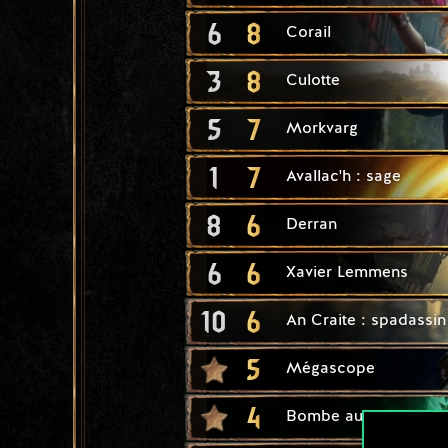
6
8
Corail
3
8
Culotte
5
7
Morkvarg
1
7
Avallac'h : sage
8
6
Derran
6
6
Xavier Lemmens
10
6
An Craite : spadassin
5
Mégascope
4
Bombe au dimeritium