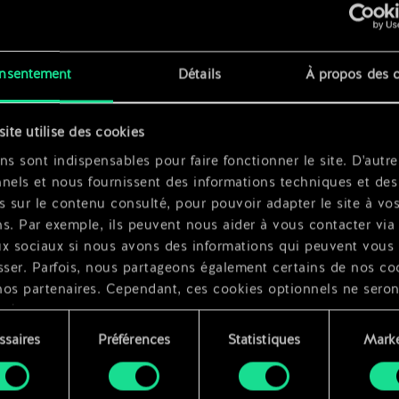
x
2
s
x
2
nsentement
Détails
À propos des 
site utilise des cookies
x
2
ns sont indispensables pour faire fonctionner le site. D'autre
nels et nous fournissent des informations techniques et des
s sur le contenu consulté, pour pouvoir adapter le site à vo
s. Par exemple, ils peuvent nous aider à vous contacter via 
ux sociaux si nous avons des informations qui peuvent vous
sser. Parfois, nous partageons également certains de nos co
nos partenaires. Cependant, ces cookies optionnels ne seron
qués qu'avec votre permission.
ssaires
Préférences
Statistiques
Marke
ouvez consulter tous les détails sur notre utilisation des co
ment
difier vos préférences dans le menu "Paramètres" ci-dessous