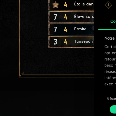
4
Étoile dansante
7
4
Élève sorceleur : Our
Co
7
4
Ermite
Notre 
3
4
Tuirseach : soldat
Certai
option
retour
besoin
résea
intére
avec 
appli
Sélection
Néce
du
Vous p
consente
et mo