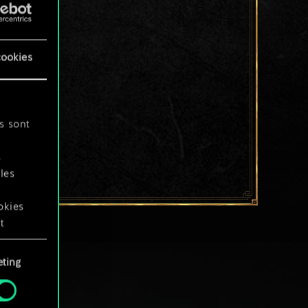
cookies
s sont
s
les
okies
t
ting
okies
.