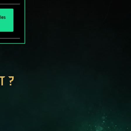
les
T ?