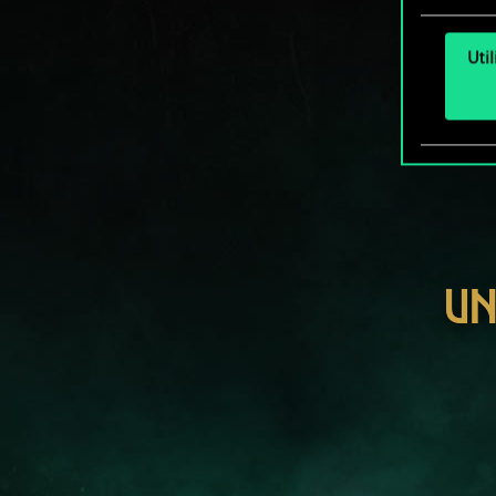
Uti
UN