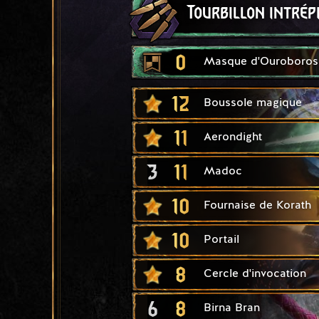
Tourbillon intrép
0
Masque d'Ouroboros
12
Boussole magique
11
Aerondight
3
11
Madoc
10
Fournaise de Korath
10
Portail
8
Cercle d'invocation
6
8
Birna Bran