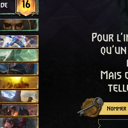
16
ide
Pour l'i
qu'un
Mais 
tell
Nommer c