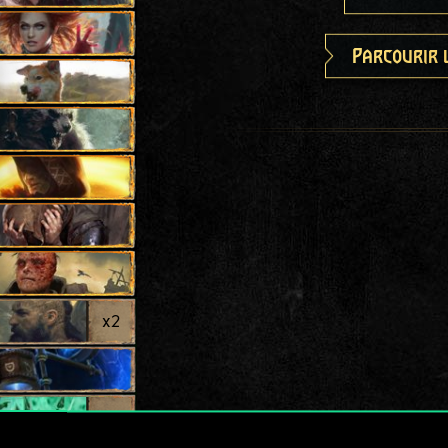
Parcourir 
x
2
x
2