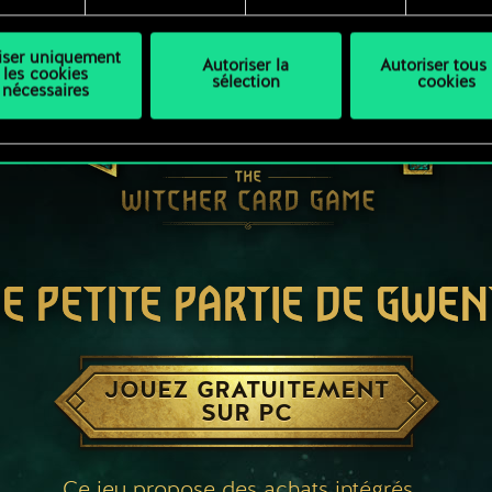
liser uniquement
Autoriser la
Autoriser tous 
les cookies
sélection
cookies
nécessaires
E PETITE PARTIE DE GWEN
JOUEZ GRATUITEMENT
SUR PC
Ce jeu propose des achats intégrés