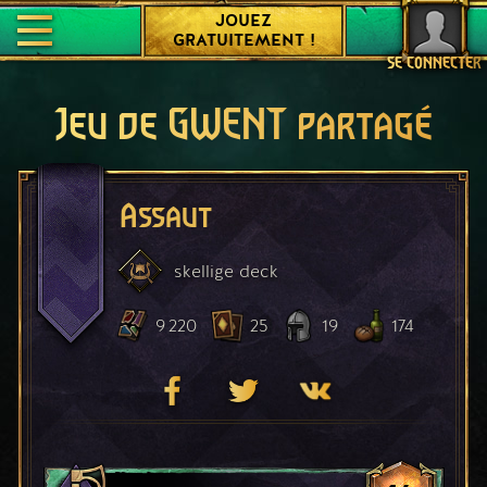
JOUEZ
GRATUITEMENT !
SE CONNECTER
Jeu de GWENT partagé
Assaut
skellige
deck
9 220
25
19
174