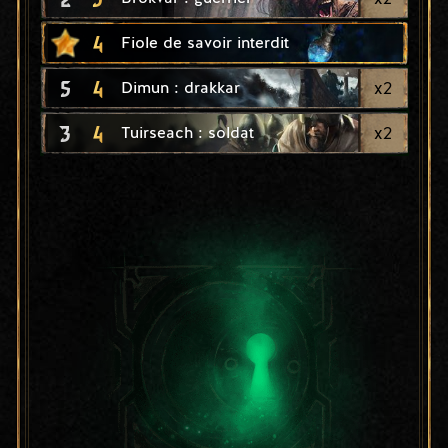
4
Fiole de savoir interdit
5
4
x
2
Dimun : drakkar
3
4
x
2
Tuirseach : soldat