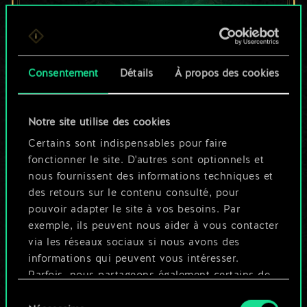
Pour l'instant, ce
Consentement
Détails
À propos des cookies
n'est qu'un jeu de
cartes partagé.
Notre site utilise des cookies
Mais cela peut être
Certains sont indispensables pour faire
fonctionner le site. D'autres sont optionnels et
tellement plus !
nous fournissent des informations techniques et
des retours sur le contenu consulté, pour
pouvoir adapter le site à vos besoins. Par
Nommer ce jeu et créer un guide
exemple, ils peuvent nous aider à vous contacter
via les réseaux sociaux si nous avons des
informations qui peuvent vous intéresser.
Modifier le jeu
Parfois, nous partageons également certains de
nos cookies avec nos partenaires. Cependant,
Sélection