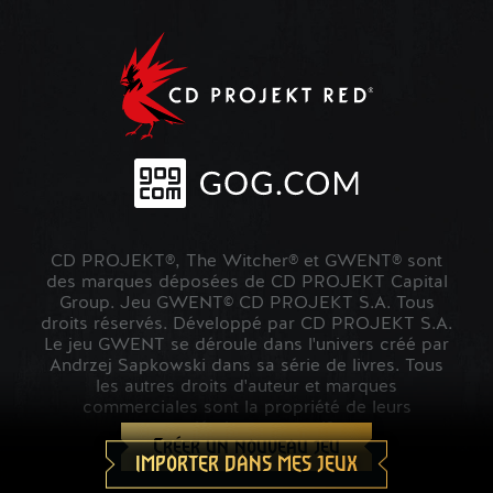
CD PROJEKT®, The Witcher® et GWENT® sont
des marques déposées de CD PROJEKT Capital
Group. Jeu GWENT© CD PROJEKT S.A. Tous
droits réservés. Développé par CD PROJEKT S.A.
Le jeu GWENT se déroule dans l'univers créé par
Andrzej Sapkowski dans sa série de livres. Tous
les autres droits d'auteur et marques
commerciales sont la propriété de leurs
propriétaires respectifs.
Créer un nouveau jeu
IMPORTER DANS MES JEUX