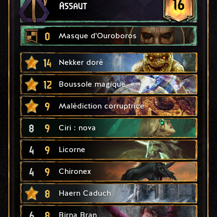
16
Assaut
0
Masque d'Ouroboros
14
Nekker doré
12
Boussole magique
9
Malédiction corruptrice
8
9
Ciri : nova
4
9
Licorne
4
9
Chironex
8
Haern Caduch
6
8
Birna Bran