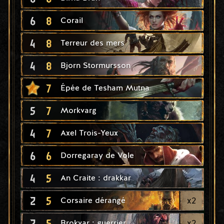
6
8
Corail
4
8
Terreur des mers
4
8
Bjorn Stormursson
7
Épée de Tesham Mutna
5
7
Morkvarg
4
7
Axel Trois-Yeux
6
6
Dorregaray de Vole
4
5
An Craite : drakkar
2
5
x
2
Corsaire dérangé
2
5
x
2
Brokvar : guerrier