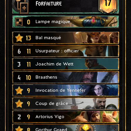
17
Forfaiture
0
Lampe magique
13
Bal masqué
6
11
Usurpateur : officier
3
11
Joachim de Wett
4
10
Braathens
9
Invocation de Yennefer
9
Coup de grâce
2
9
Artorius Vigo
8
Gorthur Gvaed