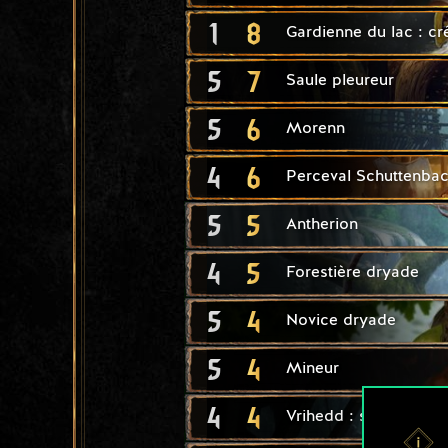
1
8
Gardienne du lac : c
5
7
Saule pleureur
5
6
Morenn
4
6
Perceval Schuttenba
5
5
Antherion
4
5
Forestière dryade
5
4
Novice dryade
5
4
Mineur
4
4
Vrihedd : sapeur