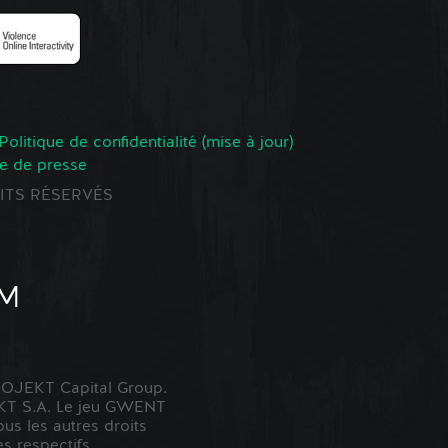
Politique de confidentialité (mise à jour)
e de presse
ROITS RÉSERVÉS
OJEKT Capital Group.
KT S.A. Le jeu GWENT
us les autres droits
s respectifs.