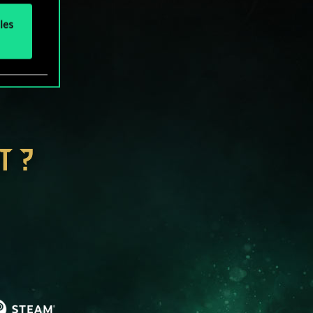
les
T ?