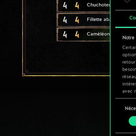
4
4
Chuchoteuse de la fo
4
4
Co
Fillette abandonnée
4
4
Caméléon
Notre 
Certai
option
retour
besoin
résea
intére
avec 
appli
Sélection
Néce
du
Vous p
consente
et mo