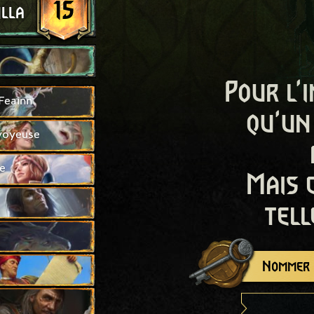
15
illa
Pour l'i
Feainn
qu'un
voyeuse
e
Mais 
tell
Nommer c