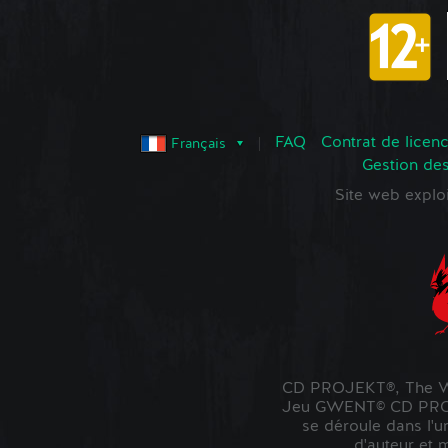
FAQ
Contrat de licence
Français
Gestion de
Site web expl
CD PROJEKT®, The Wi
Jeu GWENT© CD PROJE
se déroule dans l'u
d'auteur et 