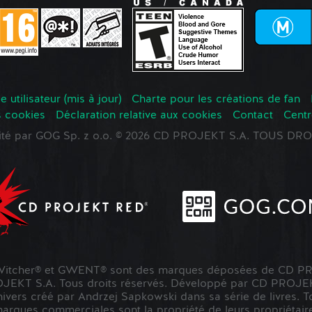
 utilisateur (mis à jour)
Charte pour les créations de fan
s cookies
Déclaration relative aux cookies
Contact
Centr
oité par GOG Sp. z o.o. © 2026 CD PROJEKT S.A. TOUS D
tcher® et GWENT® sont des marques déposées de CD PR
KT S.A. Tous droits réservés. Développé par CD PROJE
nivers créé par Andrzej Sapkowski dans sa série de livres. To
marques commerciales sont la propriété de leurs propriétaire