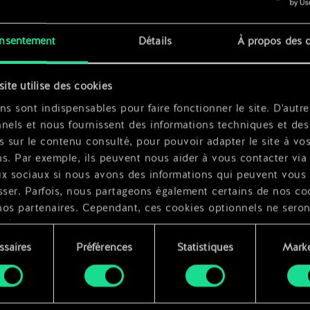
rêt
x
2
nsentement
Détails
À propos des 
x
2
x
2
site utilise des cookies
ns sont indispensables pour faire fonctionner le site. D'autre
nels et nous fournissent des informations techniques et des
s sur le contenu consulté, pour pouvoir adapter le site à vo
s. Par exemple, ils peuvent nous aider à vous contacter via 
ux sociaux si nous avons des informations qui peuvent vous
sser. Parfois, nous partageons également certains de nos co
nos partenaires. Cependant, ces cookies optionnels ne seron
qués qu'avec votre permission.
ssaires
Préférences
Statistiques
Marke
ouvez consulter tous les détails sur notre utilisation des co
ment
difier vos préférences dans le menu "Paramètres" ci-dessous