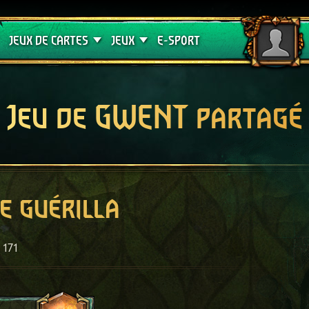
Crimson Curse
Guides de jeux
JEUX DE CARTES
JEUX
E-SPORT
Jeu de GWENT partagé
e guérilla
171