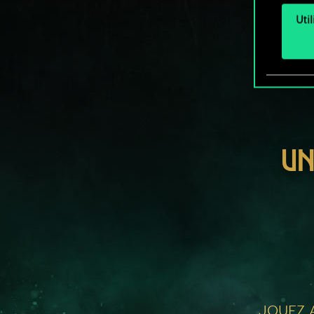
Uti
UN
JOUEZ A