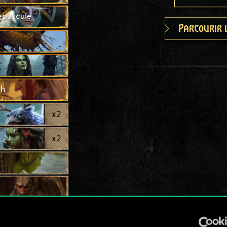
répuscule
Parcourir 
ch
x
2
x
2
x
2