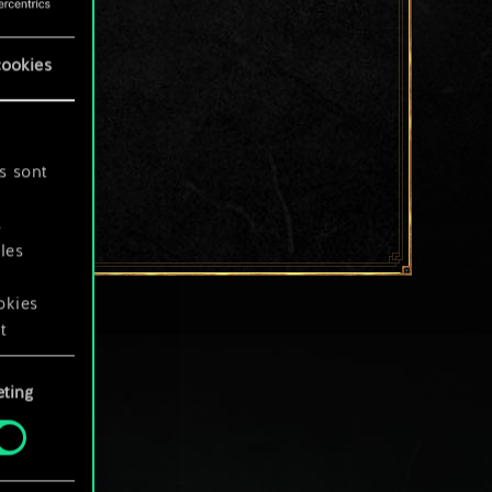
cookies
s sont
s
les
okies
t
ting
okies
.