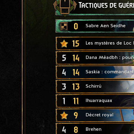
Tactiques de guér
0
Sabre Aen Seidhe
15
Les mystères de Loc 
5
14
Dana Méadbh : pour
4
14
Saskia : commandant
3
13
Schirrú
1
11
Ihuarraquax
9
Décret royal
4
8
Brehen