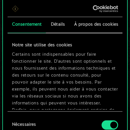
Pour l'instant, ce
n'est qu'un jeu de
Consentement
Détails
À propos des cookies
cartes partagé.
Notre site utilise des cookies
Mais cela peut être
Certains sont indispensables pour faire
tellement plus !
fonctionner le site. D'autres sont optionnels et
nous fournissent des informations techniques et
des retours sur le contenu consulté, pour
Nommer ce jeu et créer un guide
pouvoir adapter le site à vos besoins. Par
exemple, ils peuvent nous aider à vous contacter
via les réseaux sociaux si nous avons des
Modifier le jeu
informations qui peuvent vous intéresser.
Parfois, nous partageons également certains de
OU
nos cookies avec nos partenaires. Cependant,
Sélection
ces cookies optionnels ne seront appliqués
Nécessaires
du