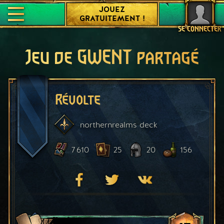
JOUEZ
GRATUITEMENT !
SE CONNECTER
Jeu de GWENT partagé
Révolte
northernrealms
deck
7 610
25
20
156