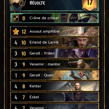
17
Révolte
0
Crâne de cristal
12
Assaut amphibie
4
10
Erland de Larvik
3
10
Geralt : Yrden
3
9
Vesemir : mentor
1
9
Geralt : Quen
4
8
Keldar
4
7
Eskel
4
7
Vesemir