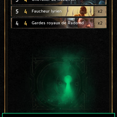
5
4
x
2
Faucheur lyrien
4
4
x
2
Gardes royaux de Radovid