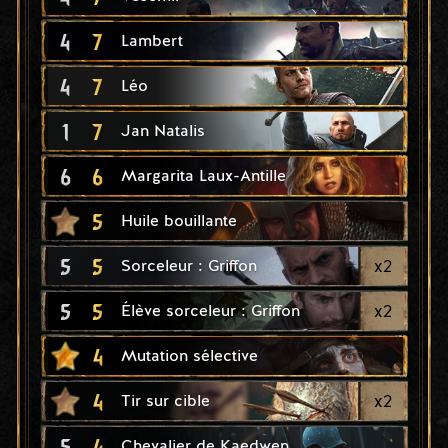
4
7
Lambert
4
7
Léo
1
7
Jan Natalis
6
6
Margarita Laux-Antille
5
Huile bouillante
5
5
x
2
Sorceleur : Griffon
5
5
x
2
Élève sorceleur : Griffon
4
Mutation sélective
4
x
2
Tir sur cible
5
4
Chevalier de Kaedwen