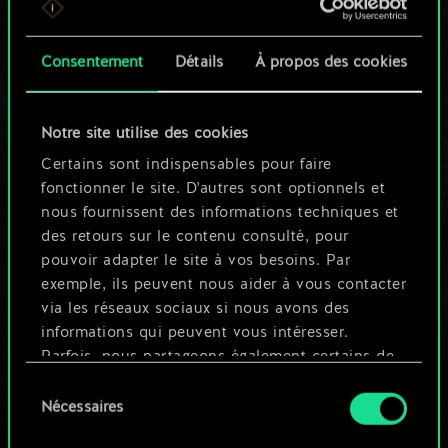
n'est qu'un jeu de
Consentement
Détails
À propos des cookies
cartes partagé.
Mais cela peut être
Notre site utilise des cookies
tellement plus !
Certains sont indispensables pour faire
fonctionner le site. D'autres sont optionnels et
nous fournissent des informations techniques et
Nommer ce jeu et créer un guide
des retours sur le contenu consulté, pour
pouvoir adapter le site à vos besoins. Par
exemple, ils peuvent nous aider à vous contacter
Modifier le jeu
via les réseaux sociaux si nous avons des
informations qui peuvent vous intéresser.
OU
Parfois, nous partageons également certains de
nos cookies avec nos partenaires. Cependant,
Sélection
ces cookies optionnels ne seront appliqués
Nécessaires
du
Parcourir les jeux de la communauté
qu'avec votre permission.
consentement