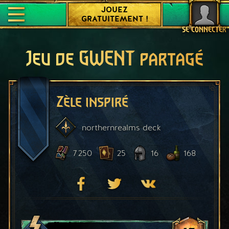
JOUEZ
GRATUITEMENT !
SE CONNECTER
Jeu de GWENT partagé
Zèle inspiré
northernrealms
deck
7 250
25
16
168