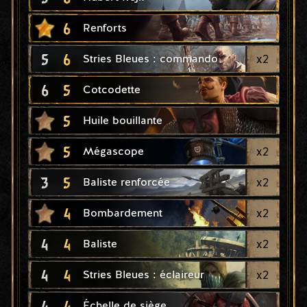
6
Renforts
5
6
x
2
Stries Bleues : commando
6
5
Cotcodette
5
Huile bouillante
5
x
2
Mégascope
3
5
x
2
Baliste renforcée
4
x
2
Bombardement
4
4
x
2
Baliste
4
4
x
2
Stries Bleues : éclaireur
4
4
Échelle de siège