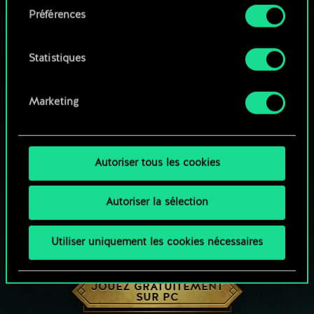
Préférences
Vous pouvez consulter tous les détails sur notre
utilisation des cookies et modifier vos
préférences dans le menu "Paramètres" ci-
Statistiques
dessous.
Marketing
Autoriser tous les cookies
Autoriser la sélection
Utiliser uniquement les cookies nécessaires
UNE PETITE PARTIE DE GWENT ?
JOUEZ GRATUITEMENT
SUR PC