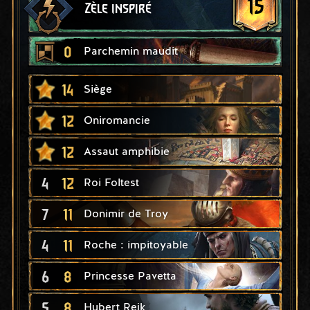
15
Zèle inspiré
0
Parchemin maudit
14
Siège
12
Oniromancie
12
Assaut amphibie
4
12
Roi Foltest
7
11
Donimir de Troy
4
11
Roche : impitoyable
6
8
Princesse Pavetta
5
8
Hubert Rejk