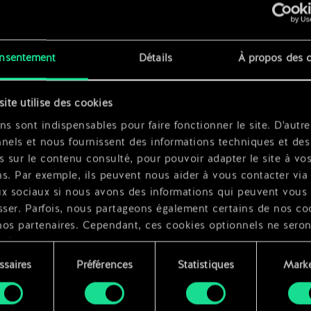
at
nsentement
Détails
À propos des 
x
2
site utilise des cookies
sseur
ns sont indispensables pour faire fonctionner le site. D'autre
nels et nous fournissent des informations techniques et des
s sur le contenu consulté, pour pouvoir adapter le site à vo
s. Par exemple, ils peuvent nous aider à vous contacter via 
ux sociaux si nous avons des informations qui peuvent vous
sser. Parfois, nous partageons également certains de nos co
nos partenaires. Cependant, ces cookies optionnels ne seron
qués qu'avec votre permission.
ssaires
Préférences
Statistiques
Marke
ouvez consulter tous les détails sur notre utilisation des co
ment
difier vos préférences dans le menu "Paramètres" ci-dessous