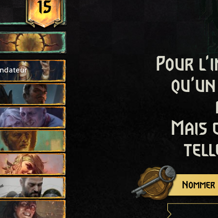
15
Pour l'i
ondateur
qu'un
Mais 
tell
Nommer c