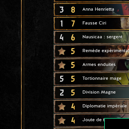
3
8
Anna Henrietta
1
7
Fausse Ciri
4
6
Nausicaa : sergent
5
Remède expérimenta
5
Armes enduites
5
5
Tortionnaire mage
2
5
Division Magne
4
Diplomatie impériale
4
Joute de tournoi