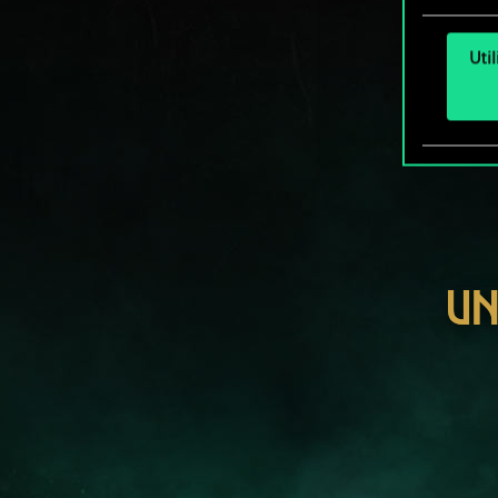
Uti
UN