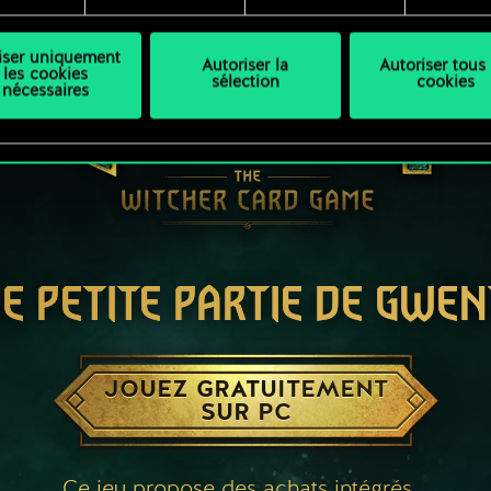
liser uniquement
Autoriser la
Autoriser tous 
les cookies
sélection
cookies
nécessaires
E PETITE PARTIE DE GWEN
JOUEZ GRATUITEMENT
SUR PC
Ce jeu propose des achats intégrés