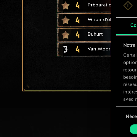
4
Préparation au comb
4
Miroir d'obsidienne
Co
4
Buhurt
Notre 
3
4
Van Moorlehem : cha
Certai
option
retour
besoin
résea
intére
avec 
appli
Sélection
Néce
du
Vous p
consente
et mo