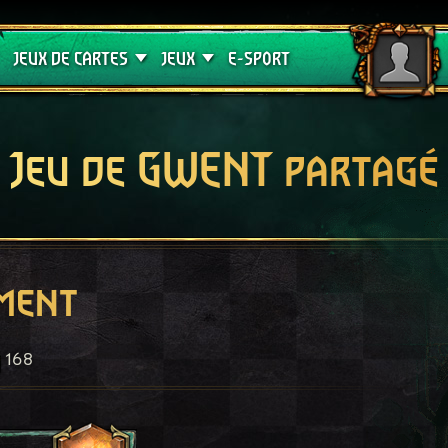
Crimson Curse
Guides de jeux
JEUX DE CARTES
JEUX
E-SPORT
Jeu de GWENT partagé
ment
168