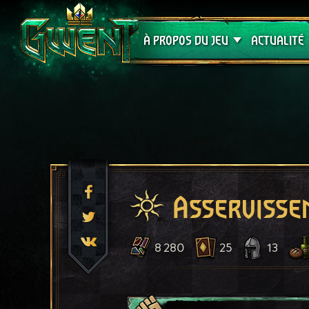
Assistance
À PROPOS DU JEU
ACTUALITÉ
Asservisse
8 280
25
13