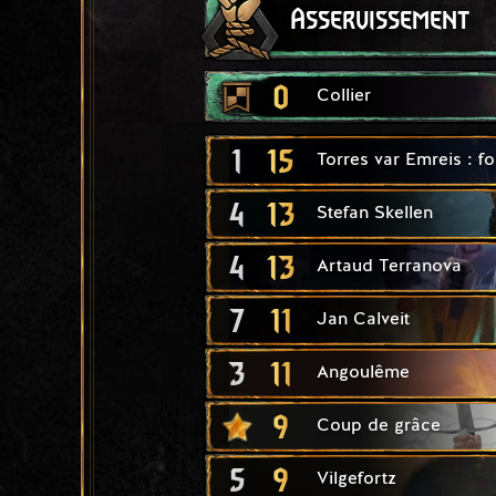
Asservissement
0
Collier
1
15
Torres var Emreis : f
4
13
Stefan Skellen
4
13
Artaud Terranova
7
11
Jan Calveit
3
11
Angoulême
9
Coup de grâce
5
9
Vilgefortz