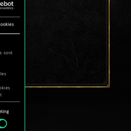
cookies
s sont
s
les
okies
t
ting
okies
.