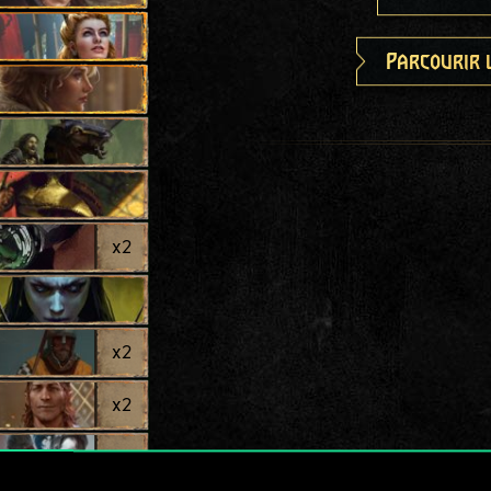
Parcourir 
l
x
2
x
2
x
2
x
2