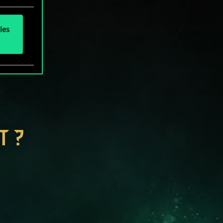
les
T ?