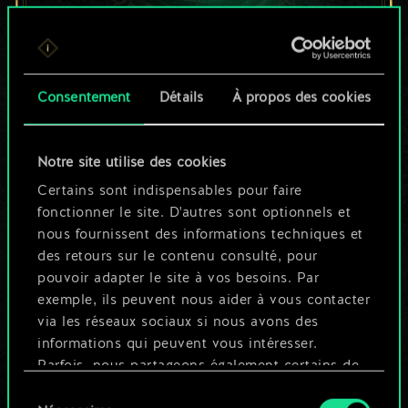
Pour l'instant, ce
Consentement
Détails
À propos des cookies
n'est qu'un jeu de
cartes partagé.
Notre site utilise des cookies
Mais cela peut être
Certains sont indispensables pour faire
fonctionner le site. D'autres sont optionnels et
tellement plus !
nous fournissent des informations techniques et
des retours sur le contenu consulté, pour
pouvoir adapter le site à vos besoins. Par
Nommer ce jeu et créer un guide
exemple, ils peuvent nous aider à vous contacter
via les réseaux sociaux si nous avons des
informations qui peuvent vous intéresser.
Modifier le jeu
Parfois, nous partageons également certains de
nos cookies avec nos partenaires. Cependant,
Sélection