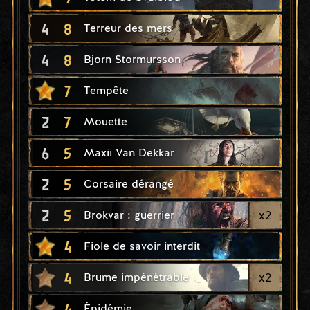
4
8
Terreur des mers
4
8
Bjorn Stormursson
7
Tempête
2
7
Mouette
6
5
Maxii Van Dekkar
2
5
Corsaire dérangé
2
5
x
2
Brokvar : guerrier
4
Fiole de savoir interdit
4
x
2
Brume impénétrable
4
Épidémie