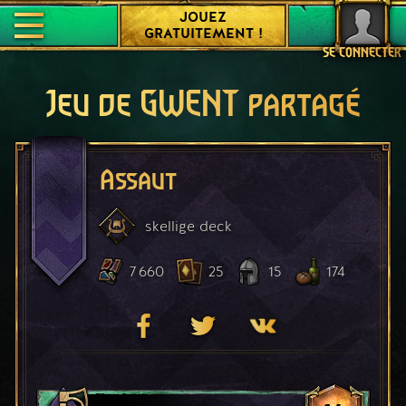
JOUEZ
GRATUITEMENT !
SE CONNECTER
Jeu de GWENT partagé
Assaut
skellige
deck
7 660
25
15
174