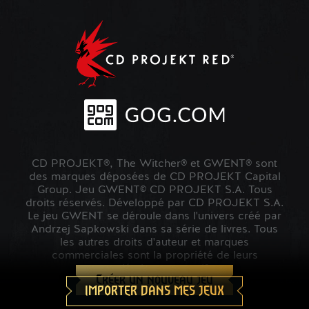
CD PROJEKT®, The Witcher® et GWENT® sont
des marques déposées de CD PROJEKT Capital
Group. Jeu GWENT© CD PROJEKT S.A. Tous
droits réservés. Développé par CD PROJEKT S.A.
Le jeu GWENT se déroule dans l'univers créé par
Andrzej Sapkowski dans sa série de livres. Tous
les autres droits d'auteur et marques
commerciales sont la propriété de leurs
propriétaires respectifs.
Créer un nouveau jeu
IMPORTER DANS MES JEUX