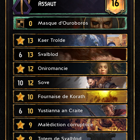
16
Assaut
0
Masque d'Ouroboros
13
Kaer Trolde
6
13
Svalblod
12
Oniromancie
10
12
Sove
10
Fournaise de Korath
6
10
Yustianna an Craite
9
Malédiction corruptrice
9
Totem de Svalblod