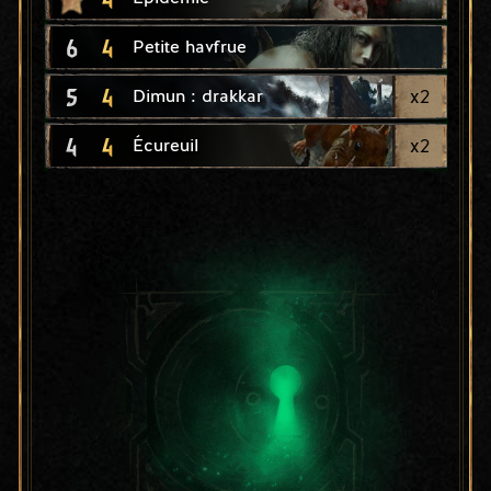
6
4
Petite havfrue
5
4
x
2
Dimun : drakkar
4
4
x
2
Écureuil