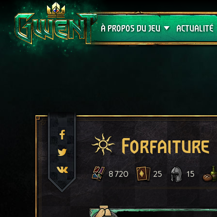
Assistance
À PROPOS DU JEU
ACTUALITÉ
Forfaiture
8 720
25
15