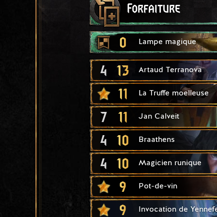
Forfaiture
0
Lampe magique
4
13
Artaud Terranova
11
La Truffe moelleuse
7
11
Jan Calveit
4
10
Braathens
4
10
Magicien runique
9
Pot-de-vin
9
Invocation de Yennef