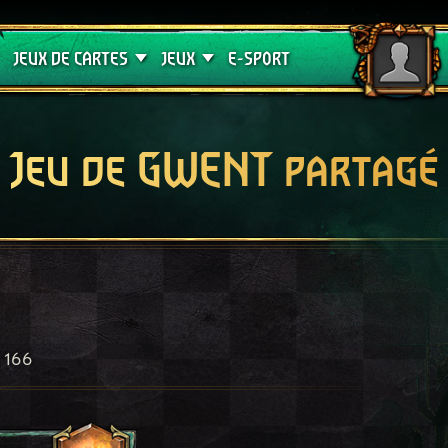
Crimson Curse
Guides de jeux
JEUX DE CARTES
JEUX
E-SPORT
Jeu de GWENT partagé
166