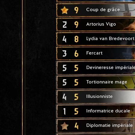
9
Coup de grâce
2
9
Artorius Vigo
4
8
Lydia van Bredevoort
3
6
Fercart
5
5
Devineresse impérial
5
5
Tortionnaire mage
4
5
Illusionniste
1
5
Informatrice ducale
4
Diplomatie impériale