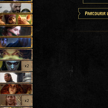
Parcourir 
e
x
2
x
2