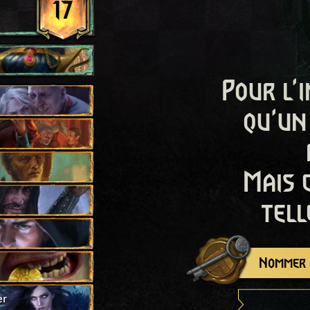
17
Pour l'i
qu'un
Mais 
tell
Nommer c
er