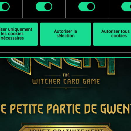
ment
difier vos préférences dans le menu "Paramètres" ci-dessous
liser uniquement
Autoriser la
Autoriser tous 
les cookies
sélection
cookies
nécessaires
E PETITE PARTIE DE GWEN