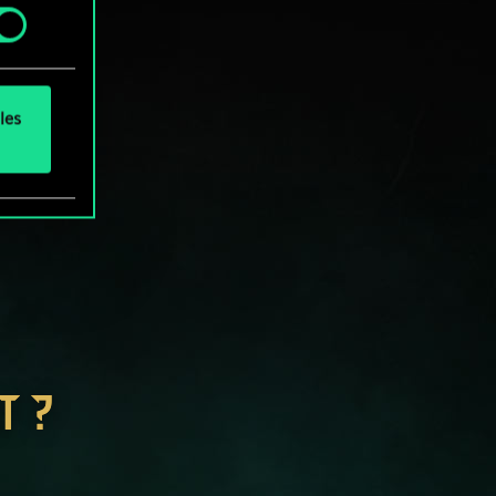
.
les
T ?