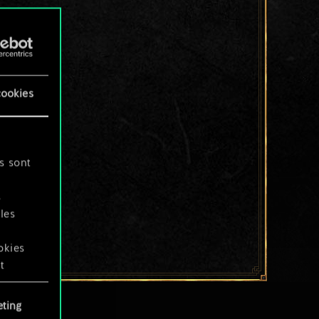
cookies
s sont
s
les
okies
t
ting
okies