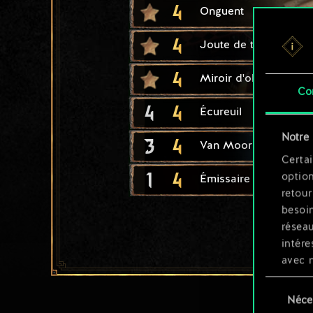
4
Onguent
4
Joute de tournoi
4
Miroir d'obsidienne
Co
4
4
Écureuil
Notre 
3
4
Van Moorlehem : cha
Certai
1
4
option
Émissaire
retour
besoin
résea
intére
avec 
appli
Sélection
Néce
du
Vous p