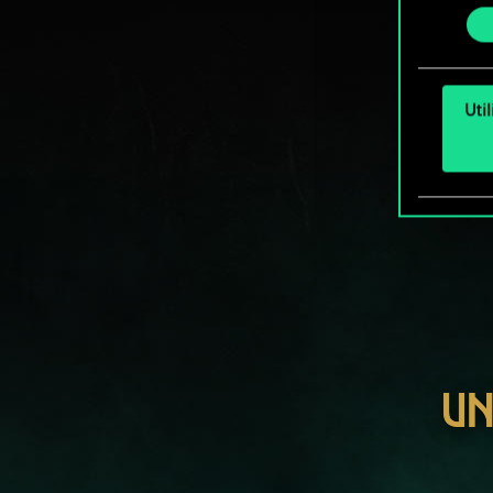
consente
et mo
Uti
UN