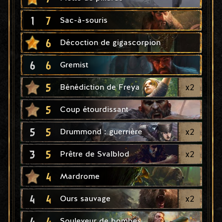
1
7
Sac-à-souris
6
Décoction de gigascorpion
6
6
Gremist
5
x
2
Bénédiction de Freya
5
Coup étourdissant
5
5
x
2
Drummond : guerrière
3
5
x
2
Prêtre de Svalblod
4
Mardrome
4
4
x
2
Ours sauvage
4
4
Souleveur de bombes