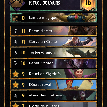
16
Rituel de l'ours
0
Lampe magique
7
11
Pacte d'acier
4
11
Cerys an Craite
6
10
Tortue-dragon
3
10
Geralt : Yrden
9
Rituel de Sigrdrifa
9
Décret royal
4
9
Mère des corbeaux
7
Flotte de pillards