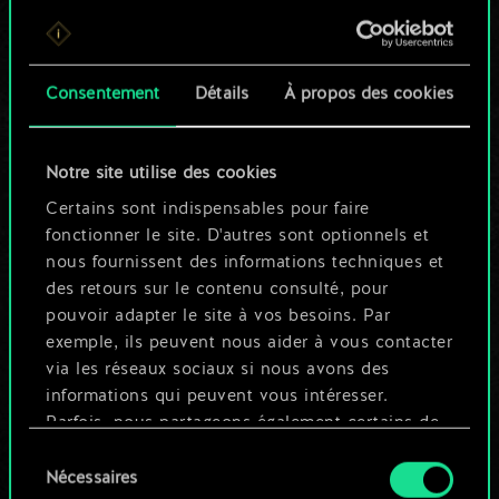
Pour l'instant, ce
n'est qu'un jeu de
Consentement
Détails
À propos des cookies
cartes partagé.
Notre site utilise des cookies
Mais cela peut être
Certains sont indispensables pour faire
tellement plus !
fonctionner le site. D'autres sont optionnels et
nous fournissent des informations techniques et
des retours sur le contenu consulté, pour
Nommer ce jeu et créer un guide
pouvoir adapter le site à vos besoins. Par
exemple, ils peuvent nous aider à vous contacter
via les réseaux sociaux si nous avons des
Modifier le jeu
informations qui peuvent vous intéresser.
Parfois, nous partageons également certains de
OU
nos cookies avec nos partenaires. Cependant,
Sélection
ces cookies optionnels ne seront appliqués
Nécessaires
du