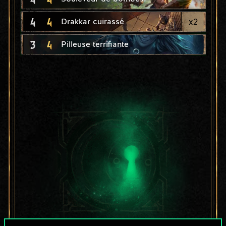
4
4
x
2
Drakkar cuirassé
3
4
Pilleuse terrifiante