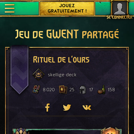
JOUEZ
GRATUITEMENT !
SE CONNECTER
Jeu de GWENT partagé
Rituel de l'ours
skellige
deck
8 020
25
17
158