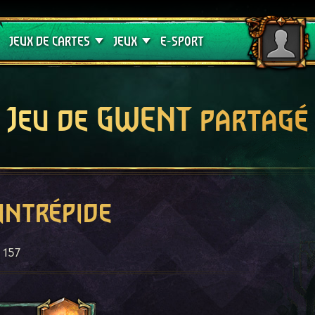
Crimson Curse
Guides de jeux
JEUX DE CARTES
JEUX
E-SPORT
Jeu de GWENT partagé
intrépide
157