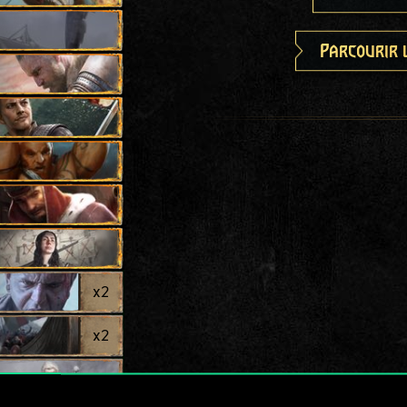
Parcourir 
x
2
x
2
urs