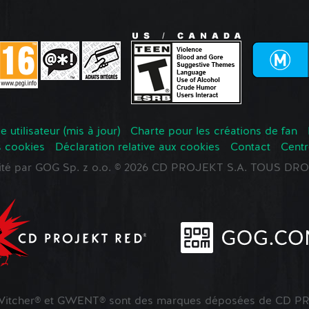
 utilisateur (mis à jour)
Charte pour les créations de fan
s cookies
Déclaration relative aux cookies
Contact
Centr
oité par GOG Sp. z o.o. © 2026 CD PROJEKT S.A. TOUS D
tcher® et GWENT® sont des marques déposées de CD PR