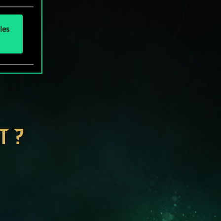
les
T ?