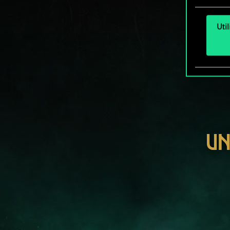
Uti
UN