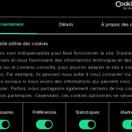
x
2
x
2
nsentement
Détails
À propos des 
s
x
2
site utilise des cookies
 Ours
ns sont indispensables pour faire fonctionner le site. D'autre
nels et nous fournissent des informations techniques et des
s sur le contenu consulté, pour pouvoir adapter le site à vo
s. Par exemple, ils peuvent nous aider à vous contacter via 
ux sociaux si nous avons des informations qui peuvent vous
sser. Parfois, nous partageons également certains de nos co
nos partenaires. Cependant, ces cookies optionnels ne seron
qués qu'avec votre permission.
ssaires
Préférences
Statistiques
Marke
ouvez consulter tous les détails sur notre utilisation des co
ment
difier vos préférences dans le menu "Paramètres" ci-dessous