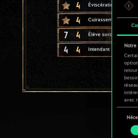
4
Éviscération
4
Cuirassement
Co
7
4
Élève sorceleur : Our
Notre 
4
4
Intendant sorceleur :
Certai
option
retour
besoin
résea
intére
avec 
appli
Sélection
Néce
du
Vous p
consente
et mo