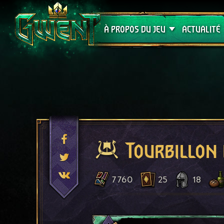
Assistance
À PROPOS DU JEU
ACTUALITÉ
Tourbillon 
7 760
25
18