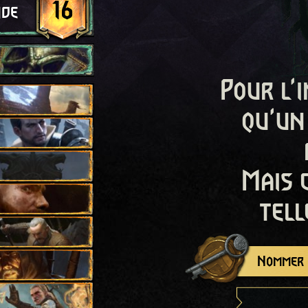
16
ide
Pour l'i
qu'un
Mais 
tell
Nommer c