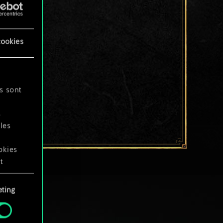
cookies
s sont
s
les
okies
t
ting
okies
.