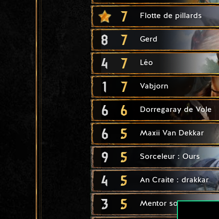
7
Flotte de pillards
8
7
Gerd
4
7
Léo
1
7
Vabjorn
6
6
Dorregaray de Vole
6
5
Maxii Van Dekkar
9
5
Sorceleur : Ours
4
5
An Craite : drakkar
3
5
Mentor sorceleur : O