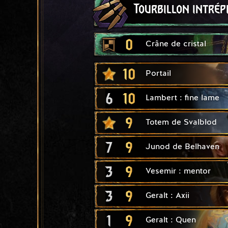
Tourbillon intrép
0
Crâne de cristal
10
Portail
6
10
Lambert : fine lame
9
Totem de Svalblod
7
9
Junod de Belhaven
3
9
Vesemir : mentor
3
9
Geralt : Axii
1
9
Geralt : Quen