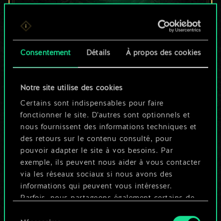
Pour l'instant, ce
Consentement
Détails
À propos des cookies
n'est qu'un jeu de
cartes partagé.
Notre site utilise des cookies
Mais cela peut être
Certains sont indispensables pour faire
fonctionner le site. D'autres sont optionnels et
tellement plus !
nous fournissent des informations techniques et
des retours sur le contenu consulté, pour
pouvoir adapter le site à vos besoins. Par
Nommer ce jeu et créer un guide
exemple, ils peuvent nous aider à vous contacter
via les réseaux sociaux si nous avons des
informations qui peuvent vous intéresser.
Modifier le jeu
Parfois, nous partageons également certains de
nos cookies avec nos partenaires. Cependant,
Sélection