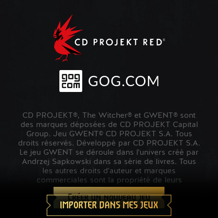
CD PROJEKT®, The Witcher® et GWENT® sont
des marques déposées de CD PROJEKT Capital
Group. Jeu GWENT© CD PROJEKT S.A. Tous
droits réservés. Développé par CD PROJEKT S.A.
Le jeu GWENT se déroule dans l'univers créé par
Andrzej Sapkowski dans sa série de livres. Tous
les autres droits d'auteur et marques
commerciales sont la propriété de leurs
propriétaires respectifs.
Créer un nouveau jeu
IMPORTER DANS MES JEUX