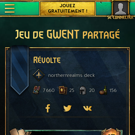
JOUEZ
GRATUITEMENT !
SE CONNECTER
Jeu de GWENT partagé
Révolte
northernrealms
deck
7 660
25
20
156