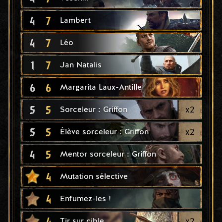
4
7
Lambert
4
7
Léo
1
7
Jan Natalis
6
6
Margarita Laux-Antille
5
5
x
2
Sorceleur : Griffon
5
5
x
2
Élève sorceleur : Griffon
4
5
Mentor sorceleur : Griffon
4
Mutation sélective
4
Enfumez-les !
4
x
2
Tir sur cible