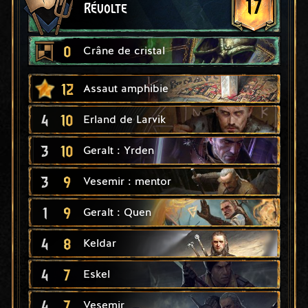
17
Révolte
0
Crâne de cristal
12
Assaut amphibie
4
10
Erland de Larvik
3
10
Geralt : Yrden
3
9
Vesemir : mentor
1
9
Geralt : Quen
4
8
Keldar
4
7
Eskel
4
7
Vesemir