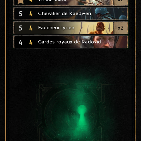
5
4
Chevalier de Kaedwen
5
4
x
2
Faucheur lyrien
4
4
Gardes royaux de Radovid