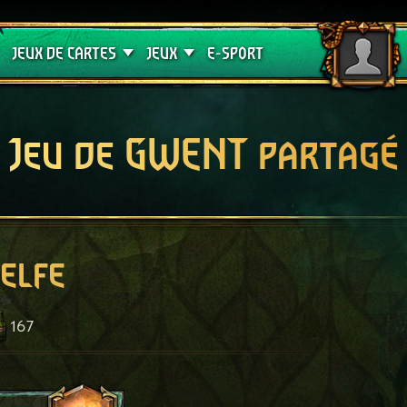
Crimson Curse
Guides de jeux
JEUX DE CARTES
JEUX
E-SPORT
Jeu de GWENT partagé
elfe
167