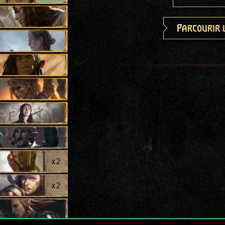
Parcourir 
e
re
x
2
x
2