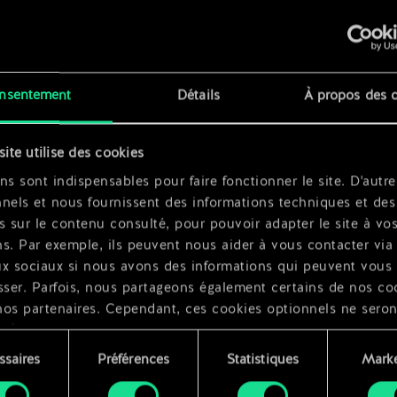
se
x
2
nsentement
Détails
À propos des 
x
2
siel
site utilise des cookies
ns sont indispensables pour faire fonctionner le site. D'autre
nels et nous fournissent des informations techniques et des
s sur le contenu consulté, pour pouvoir adapter le site à vo
s. Par exemple, ils peuvent nous aider à vous contacter via 
ux sociaux si nous avons des informations qui peuvent vous
sser. Parfois, nous partageons également certains de nos co
nos partenaires. Cependant, ces cookies optionnels ne seron
qués qu'avec votre permission.
ssaires
Préférences
Statistiques
Marke
ouvez consulter tous les détails sur notre utilisation des co
ment
difier vos préférences dans le menu "Paramètres" ci-dessous