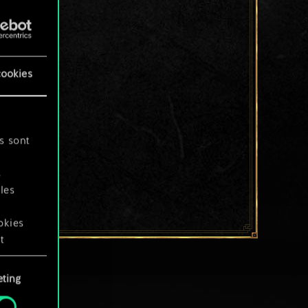
cookies
s sont
s
les
okies
t
ting
okies
.