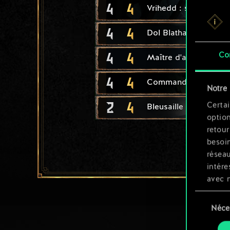
4
4
Vrihedd : sapeur
4
4
Dol Blathanna : tireu
4
4
Co
Maître d'armes elfe
4
4
Commando de Vernos
Notre 
2
4
Certai
Bleusaille Scoia'tael
option
retour
besoin
résea
intére
avec 
appli
Sélection
Néce
du
Vous p
consente
et mo