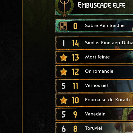
Embuscade elfe
0
Sabre Aen Seidhe
1
14
Simlas Finn aep Daba
13
Mort feinte
12
Oniromancie
5
11
Vernossiel
10
Fournaise de Korath
5
9
Vanadáin
6
8
Toruviel