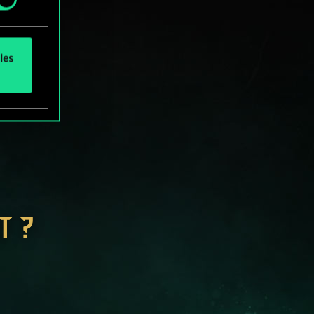
les
T ?