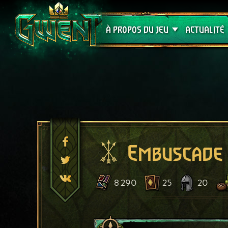
Assistance
À PROPOS DU JEU
ACTUALITÉ
Embuscade 
8 290
25
20