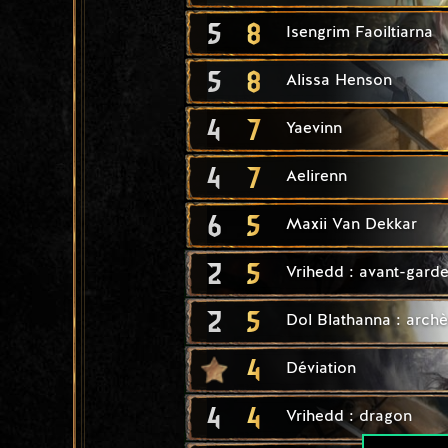
5
8
Isengrim Faoiltiarna
5
8
Alissa Henson
4
7
Yaevinn
4
7
Aelirenn
6
5
Maxii Van Dekkar
2
5
Vrihedd : avant-gard
2
5
Dol Blathanna : archè
4
Déviation
4
4
Vrihedd : dragon