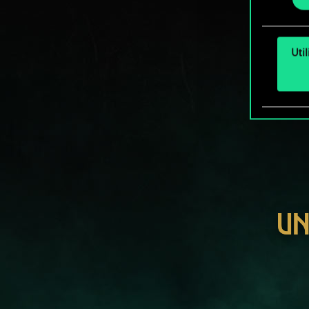
Uti
UN