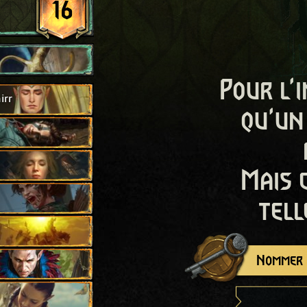
16
Pour l'i
irr
qu'un
Mais 
tell
Nommer c