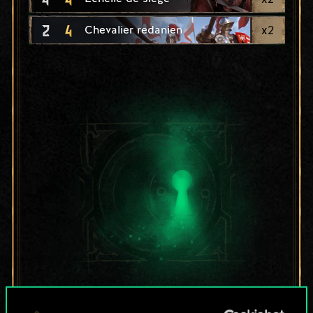
2
4
x
2
Chevalier redanien
Pour l'instant, ce