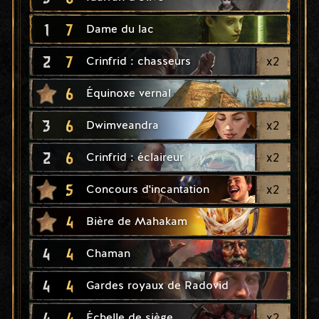
1
7
Dame du lac
2
7
x
2
Crinfrid : chasseurs
6
Équinoxe vernal
3
6
x
2
Dwimveandra
2
6
x
2
Crinfrid : éclaireur
5
x
2
Concours d'incantation
4
Bière de Mahakam
4
4
Chaman
4
4
Gardes royaux de Radovid
4
4
x
2
Échelle de siège