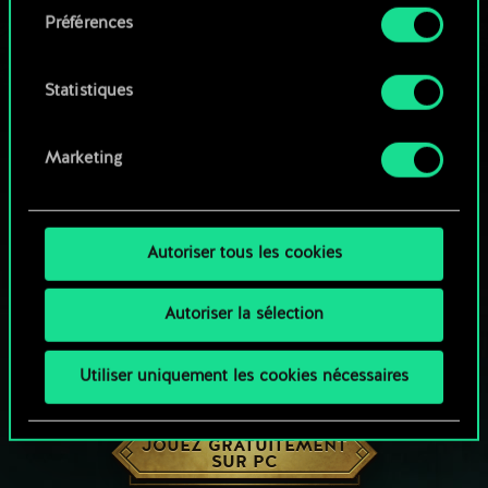
Préférences
Vous pouvez consulter tous les détails sur notre
utilisation des cookies et modifier vos
préférences dans le menu "Paramètres" ci-
Statistiques
dessous.
Marketing
Autoriser tous les cookies
Autoriser la sélection
Utiliser uniquement les cookies nécessaires
UNE PETITE PARTIE DE GWENT ?
JOUEZ GRATUITEMENT
SUR PC