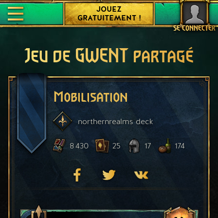
JOUEZ
GRATUITEMENT !
SE CONNECTER
Jeu de GWENT partagé
Mobilisation
northernrealms
deck
8 430
25
17
174