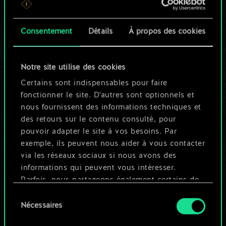
n'est qu'un jeu de
Consentement
Détails
À propos des cookies
cartes partagé.
Mais cela peut être
Notre site utilise des cookies
tellement plus !
Certains sont indispensables pour faire
fonctionner le site. D'autres sont optionnels et
nous fournissent des informations techniques et
Nommer ce jeu et créer un guide
des retours sur le contenu consulté, pour
pouvoir adapter le site à vos besoins. Par
exemple, ils peuvent nous aider à vous contacter
Modifier le jeu
via les réseaux sociaux si nous avons des
informations qui peuvent vous intéresser.
OU
Parfois, nous partageons également certains de
nos cookies avec nos partenaires. Cependant,
Sélection
ces cookies optionnels ne seront appliqués
Nécessaires
du
Parcourir les jeux de la communauté
qu'avec votre permission.
consentement