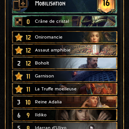
16
Mobilisation
0
Crâne de cristal
12
Oniromancie
12
Assaut amphibie
2
12
Boholt
11
Garnison
11
La Truffe moelleuse
3
10
Reine Adalia
6
9
Ildiko
5
8
Idarran d'Ulivo