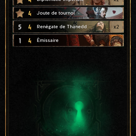
4
Joute de tournoi
5
4
x
2
Renégate de Thanedd
1
4
Émissaire