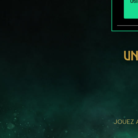
Uti
UN
JOUEZ A