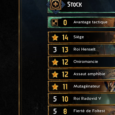
Stock
0
Avantage tactique
14
Siège
3
13
Roi Henselt
12
Oniromancie
12
Assaut amphibie
11
Mutagénateur
5
10
Roi Radovid V
5
8
Fierté de Foltest