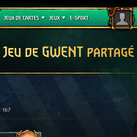
Crimson Curse
Guides de jeux
JEUX DE CARTES
JEUX
E-SPORT
Jeu de GWENT partagé
167