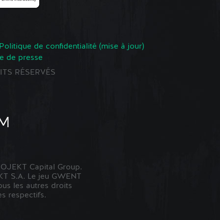
Politique de confidentialité (mise à jour)
e de presse
ROITS RÉSERVÉS
OJEKT Capital Group.
KT S.A. Le jeu GWENT
us les autres droits
s respectifs.