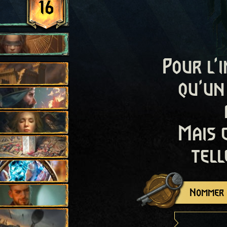
16
Pour l'i
qu'un
Mais 
tell
Nommer c