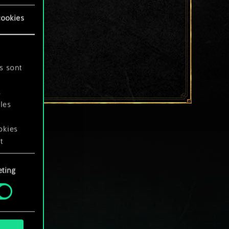
cookies
s sont
s
les
okies
t
ting
okies
.