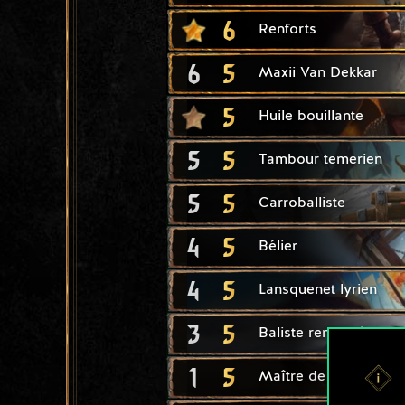
6
Renforts
6
5
Maxii Van Dekkar
5
Huile bouillante
5
5
Tambour temerien
5
5
Carroballiste
4
5
Bélier
4
5
Lansquenet lyrien
3
5
Baliste renforcée
1
5
Maître de siège