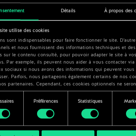
x
2
nsentement
Détails
À propos des 
x
2
site utilise des cookies
ns sont indispensables pour faire fonctionner le site. D'autre
nels et nous fournissent des informations techniques et des
s sur le contenu consulté, pour pouvoir adapter le site à vo
s. Par exemple, ils peuvent nous aider à vous contacter via 
ux sociaux si nous avons des informations qui peuvent vous
sser. Parfois, nous partageons également certains de nos co
nos partenaires. Cependant, ces cookies optionnels ne seron
qués qu'avec votre permission.
ssaires
Préférences
Statistiques
Marke
ouvez consulter tous les détails sur notre utilisation des co
ment
difier vos préférences dans le menu "Paramètres" ci-dessous