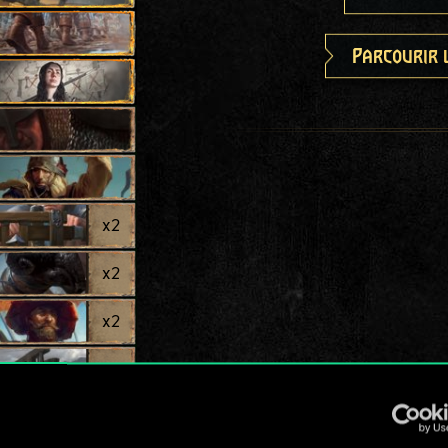
Parcourir 
x
2
x
2
x
2
x
2
x
2