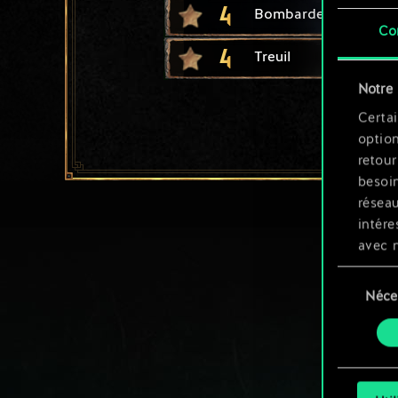
4
Bombardement
Co
4
Treuil
Notre 
Certai
option
retour
besoin
résea
intére
avec 
appli
Sélection
Néce
du
Vous p
consente
et mo