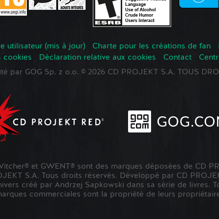
 utilisateur (mis à jour)
Charte pour les créations de fan
s cookies
Déclaration relative aux cookies
Contact
Centr
oité par GOG Sp. z o.o. © 2026 CD PROJEKT S.A. TOUS D
tcher® et GWENT® sont des marques déposées de CD PR
KT S.A. Tous droits réservés. Développé par CD PROJE
nivers créé par Andrzej Sapkowski dans sa série de livres. To
marques commerciales sont la propriété de leurs propriétaire