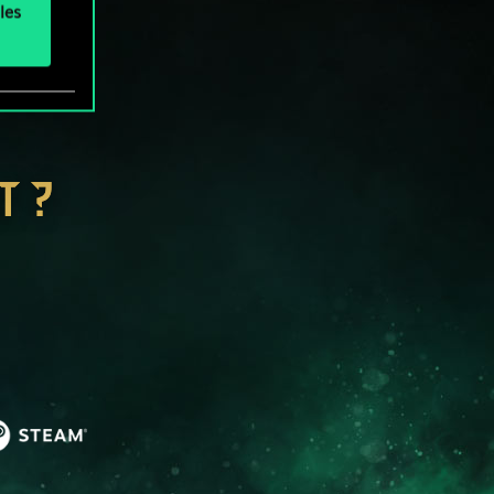
les
T ?