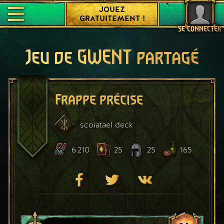
JOUEZ
GRATUITEMENT !
SE CONNECTER
Jeu de GWENT partagé
Frappe précise
scoiatael
deck
6 210
25
25
165