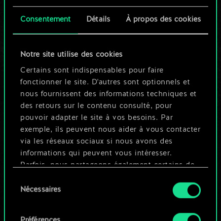
cartes partagé.
Consentement
Détails
À propos des cookies
Mais cela peut être
tellement plus !
Notre site utilise des cookies
Certains sont indispensables pour faire
fonctionner le site. D'autres sont optionnels et
Nommer ce jeu et créer un guide
nous fournissent des informations techniques et
des retours sur le contenu consulté, pour
pouvoir adapter le site à vos besoins. Par
Modifier le jeu
exemple, ils peuvent nous aider à vous contacter
via les réseaux sociaux si nous avons des
OU
informations qui peuvent vous intéresser.
Parfois, nous partageons également certains de
nos cookies avec nos partenaires. Cependant,
Sélection
Parcourir les jeux de la communauté
ces cookies optionnels ne seront appliqués
Nécessaires
du
qu'avec votre permission.
consentement
Préférences