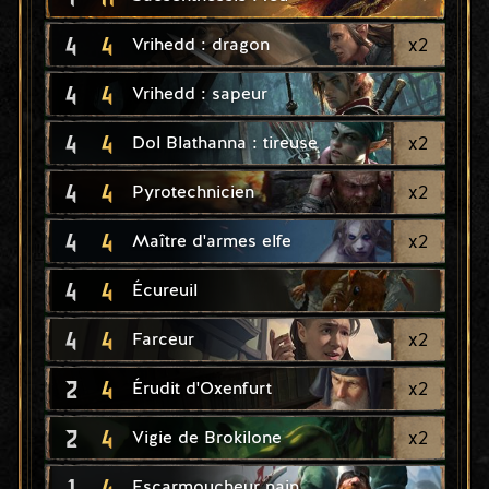
4
4
x
2
Vrihedd : dragon
4
4
Vrihedd : sapeur
4
4
x
2
Dol Blathanna : tireuse
4
4
x
2
Pyrotechnicien
4
4
x
2
Maître d'armes elfe
4
4
Écureuil
4
4
x
2
Farceur
2
4
x
2
Érudit d'Oxenfurt
2
4
x
2
Vigie de Brokilone
1
4
Escarmoucheur nain