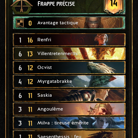
14
Frappe précise
0
Avantage tactique
1
16
Renfri
6
13
Villentretenmerth
6
12
Ocvist
4
12
Myrgatabrakke
6
11
Saskia
3
11
Angoulême
3
11
Milva : tireuse émérite
1
11
Saesenthessis : feu