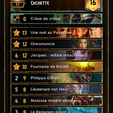
16
Cachette
0
Crâne de cristal
13
Une nuit au Passiflore
12
Oniromancie
6
12
Jacques : enfant miraculeux
10
Fournaise de Korath
2
9
Philippa Eilhart
5
8
Lieutenant von Herst
4
8
Molosse mutant sinistre
3
8
Le Redanien volant