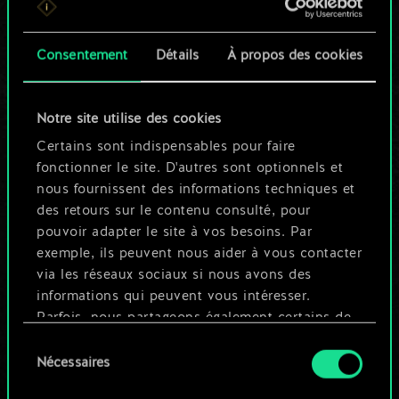
n'est qu'un jeu de
Consentement
Détails
À propos des cookies
cartes partagé.
Mais cela peut être
Notre site utilise des cookies
tellement plus !
Certains sont indispensables pour faire
fonctionner le site. D'autres sont optionnels et
nous fournissent des informations techniques et
Nommer ce jeu et créer un guide
des retours sur le contenu consulté, pour
pouvoir adapter le site à vos besoins. Par
exemple, ils peuvent nous aider à vous contacter
Modifier le jeu
via les réseaux sociaux si nous avons des
informations qui peuvent vous intéresser.
OU
Parfois, nous partageons également certains de
nos cookies avec nos partenaires. Cependant,
Sélection
ces cookies optionnels ne seront appliqués
Nécessaires
du
Parcourir les jeux de la communauté
qu'avec votre permission.
consentement