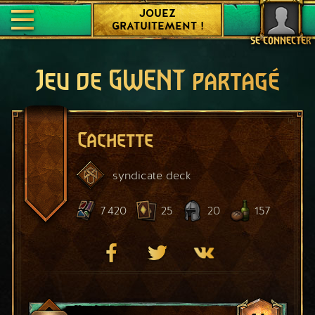
JOUEZ
GRATUITEMENT !
SE CONNECTER
Jeu de GWENT partagé
Cachette
syndicate
deck
7 420
25
20
157