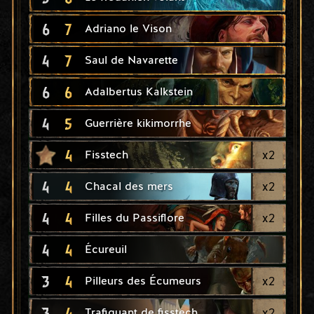
6
7
Adriano le Vison
4
7
Saul de Navarette
6
6
Adalbertus Kalkstein
4
5
Guerrière kikimorrhe
4
x
2
Fisstech
4
4
x
2
Chacal des mers
4
4
x
2
Filles du Passiflore
4
4
Écureuil
3
4
x
2
Pilleurs des Écumeurs
3
4
x
2
Trafiquant de fisstech