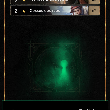
2
4
x
2
Gosses des rues
Pour l'instant, ce