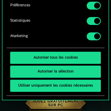
Préférences
Vous pouvez consulter tous les détails sur notre
utilisation des cookies et modifier vos
préférences dans le menu "Paramètres" ci-
Statistiques
dessous.
Marketing
Autoriser tous les cookies
Autoriser la sélection
Utiliser uniquement les cookies nécessaires
UNE PETITE PARTIE DE GWENT ?
JOUEZ GRATUITEMENT
SUR PC