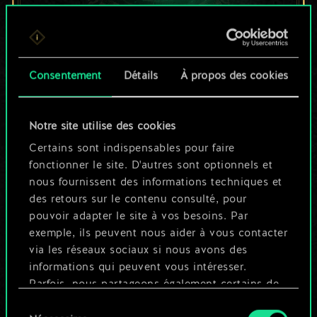
Pour l'instant, ce
Consentement
Détails
À propos des cookies
n'est qu'un jeu de
cartes partagé.
Notre site utilise des cookies
Mais cela peut être
Certains sont indispensables pour faire
fonctionner le site. D'autres sont optionnels et
tellement plus !
nous fournissent des informations techniques et
des retours sur le contenu consulté, pour
pouvoir adapter le site à vos besoins. Par
Nommer ce jeu et créer un guide
exemple, ils peuvent nous aider à vous contacter
via les réseaux sociaux si nous avons des
informations qui peuvent vous intéresser.
Modifier le jeu
Parfois, nous partageons également certains de
nos cookies avec nos partenaires. Cependant,
Sélection