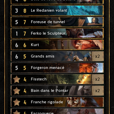
3
8
Le Redanien volant
5
7
Foreuse de tunnel
1
7
Ferko le Sculpteur
6
6
Kurt
6
5
x
2
Grands amis
5
5
Forgeron menacé
4
x
2
Fisstech
4
x
2
Bain dans le Pontar
4
Franche rigolade
4
Escroquerie