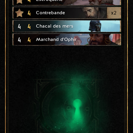
4
x
2
Contrebande
4
4
Chacal des mers
4
4
Marchand d'Ophir