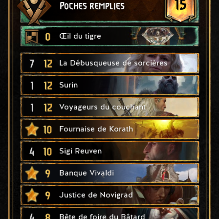
15
Poches remplies
0
Œil du tigre
7
12
La Débusqueuse de sorcières
1
12
Surin
1
12
Voyageurs du couchant
10
Fournaise de Korath
4
10
Sigi Reuven
9
Banque Vivaldi
9
Justice de Novigrad
4
8
Bête de foire du Bâtard