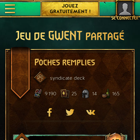
JOUEZ
GRATUITEMENT !
SE CONNECTER
Jeu de GWENT partagé
Poches remplies
syndicate
deck
9 190
25
14
165