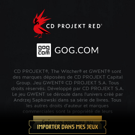
CD PROJEKT®, The Witcher® et GWENT® sont
des marques déposées de CD PROJEKT Capital
Group. Jeu GWENT© CD PROJEKT S.A. Tous
droits réservés. Développé par CD PROJEKT S.A.
Le jeu GWENT se déroule dans l'univers créé par
Andrzej Sapkowski dans sa série de livres. Tous
les autres droits d'auteur et marques
commerciales sont la propriété de leurs
propriétaires respectifs.
Créer un nouveau jeu
IMPORTER DANS MES JEUX