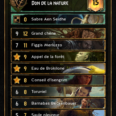
15
Don de la nature
0
Sabre Aen Seidhe
9
12
Grand chêne
7
11
Figgis Merluzzo
9
Appel de la forêt
9
Eau de Brokilone
8
Conseil d'Isengrim
6
8
Toruviel
6
8
Barnabas Beckenbauer
5
7
Saule pleureur