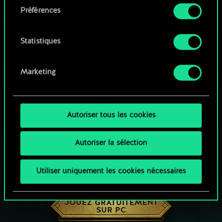
Préférences
Vous pouvez consulter tous les détails sur notre
utilisation des cookies et modifier vos
préférences dans le menu "Paramètres" ci-
Statistiques
dessous.
Marketing
Autoriser tous les cookies
Autoriser la sélection
Utiliser uniquement les cookies nécessaires
UNE PETITE PARTIE DE GWENT ?
JOUEZ GRATUITEMENT
SUR PC