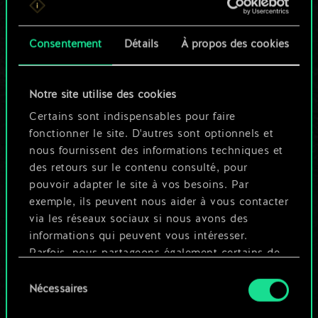
n'est qu'un jeu de
Consentement
Détails
À propos des cookies
cartes partagé.
Mais cela peut être
Notre site utilise des cookies
tellement plus !
Certains sont indispensables pour faire
fonctionner le site. D'autres sont optionnels et
nous fournissent des informations techniques et
Nommer ce jeu et créer un guide
des retours sur le contenu consulté, pour
pouvoir adapter le site à vos besoins. Par
exemple, ils peuvent nous aider à vous contacter
Modifier le jeu
via les réseaux sociaux si nous avons des
informations qui peuvent vous intéresser.
OU
Parfois, nous partageons également certains de
nos cookies avec nos partenaires. Cependant,
Sélection
ces cookies optionnels ne seront appliqués
Nécessaires
du
Parcourir les jeux de la communauté
qu'avec votre permission.
consentement