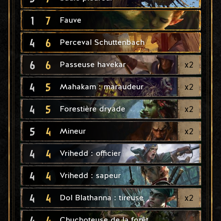
1
7
Fauve
4
6
Perceval Schuttenbach
6
6
x
2
Passeuse havekar
4
5
x
2
Mahakam : maraudeur
4
5
x
2
Forestière dryade
5
4
x
2
Mineur
4
4
Vrihedd : officier
4
4
Vrihedd : sapeur
4
4
x
2
Dol Blathanna : tireuse
4
4
Chuchoteuse de la forêt