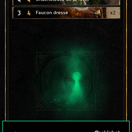
3
4
x
2
Faucon dressé
Pour l'instant, ce