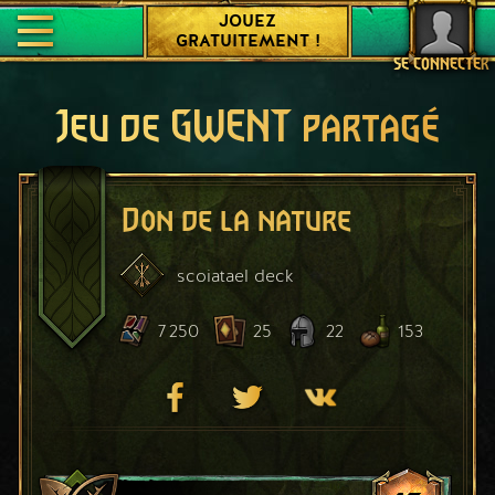
JOUEZ
GRATUITEMENT !
SE CONNECTER
Jeu de GWENT partagé
Don de la nature
scoiatael
deck
7 250
25
22
153